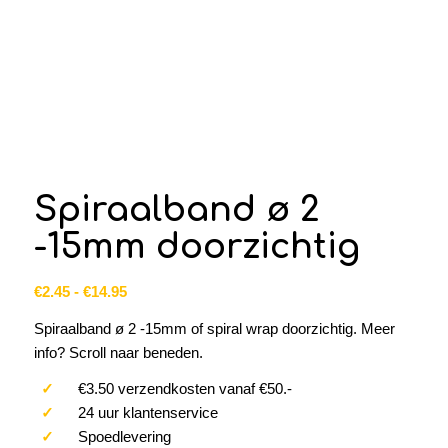
Spiraalband ø 2
-15mm doorzichtig
Prijsklasse:
€
2.45
-
€
14.95
€2.45
Spiraalband ø 2 -15mm of spiral wrap doorzichtig. Meer
tot
info? Scroll naar beneden.
€14.95
✓
€3.50 verzendkosten vanaf €50.-
✓
24 uur klantenservice
✓
Spoedlevering