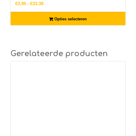
Prijsklasse:
€
3.95
-
€
33.39
€3.95
tot
Opties selecteren
€33.39
Gerelateerde producten