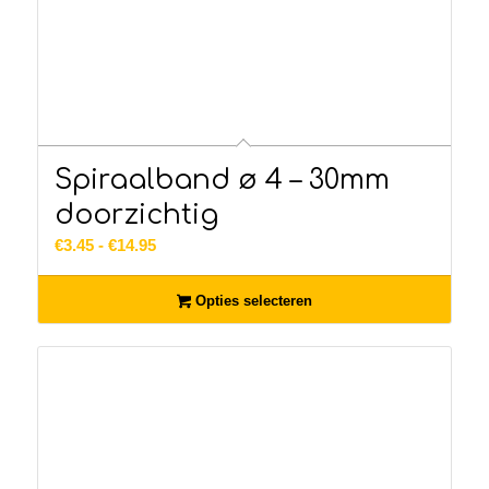
Spiraalband ø 4 – 30mm
doorzichtig
Prijsklasse:
€
3.45
-
€
14.95
€3.45
tot
Opties selecteren
€14.95