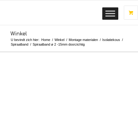
Winkel
U bevindt zich hier:
Home
/
Winkel
/
Montage materialen
/
Isolatiekous
/
Spiraalband
/
Spiraalband ø 2 -15mm doorzichtig