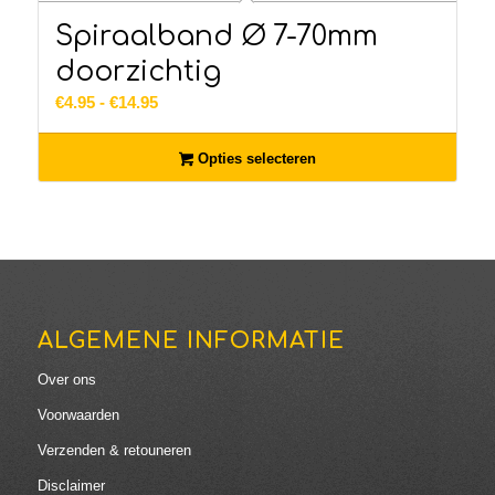
Spiraalband Ø 7-70mm
doorzichtig
Prijsklasse:
€
4.95
-
€
14.95
€4.95
tot
Opties selecteren
€14.95
ALGEMENE INFORMATIE
Over ons
Voorwaarden
Verzenden & retouneren
Disclaimer