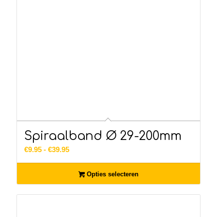
Spiraalband Ø 29-200mm
Prijsklasse:
€
9.95
-
€
39.95
€9.95
tot
Opties selecteren
€39.95