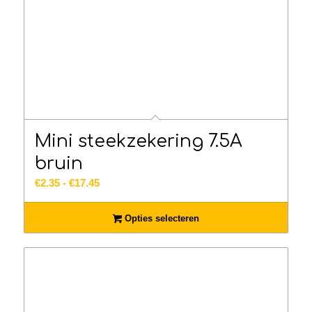
Mini steekzekering 7.5A
bruin
Prijsklasse:
€
2.35
-
€
17.45
€2.35
tot
Opties selecteren
€17.45