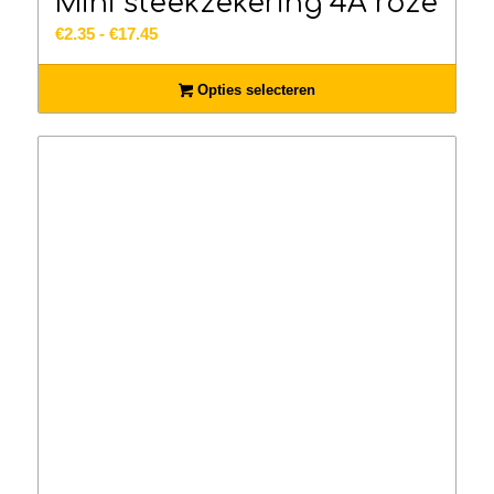
Mini steekzekering 4A roze
Prijsklasse:
€
2.35
-
€
17.45
€2.35
tot
Opties selecteren
€17.45