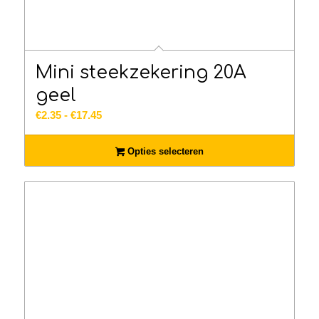
Mini steekzekering 20A
geel
Prijsklasse:
€
2.35
-
€
17.45
€2.35
tot
Opties selecteren
€17.45