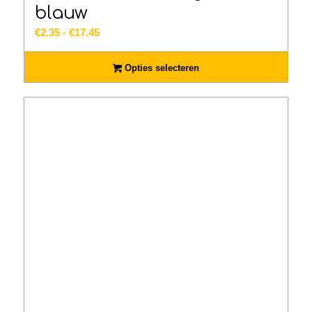
blauw
Prijsklasse:
€
2.35
-
€
17.45
€2.35
tot
Opties selecteren
€17.45