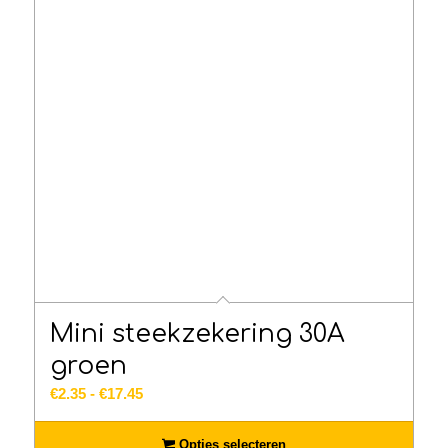
Mini steekzekering 30A
groen
Prijsklasse:
€
2.35
-
€
17.45
€2.35
tot
Opties selecteren