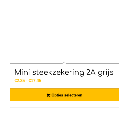
Mini steekzekering 2A grijs
Prijsklasse:
€
2.35
-
€
17.45
€2.35
tot
Opties selecteren
€17.45