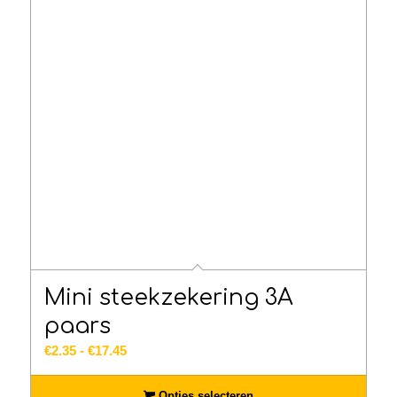
Mini steekzekering 3A
paars
Prijsklasse:
€
2.35
-
€
17.45
€2.35
tot
Opties selecteren