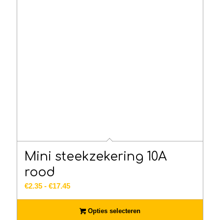
Mini steekzekering 10A
rood
Prijsklasse:
€
2.35
-
€
17.45
€2.35
tot
Opties selecteren