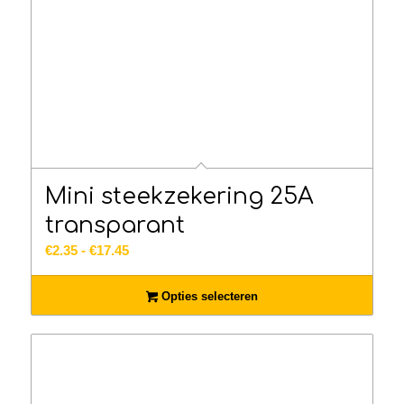
Mini steekzekering 25A
transparant
Prijsklasse:
€
2.35
-
€
17.45
€2.35
tot
Opties selecteren
€17.45