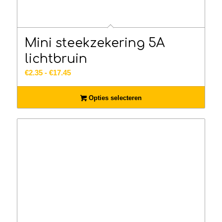
Mini steekzekering 5A
lichtbruin
Prijsklasse:
€
2.35
-
€
17.45
€2.35
tot
Opties selecteren
€17.45