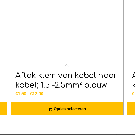
r
Aftak klem van kabel naar
kabel; 1.5 -2.5mm² blauw
Prijsklasse:
€
1.50
-
€
12.00
€
€1.50
tot
Opties selecteren
€12.00