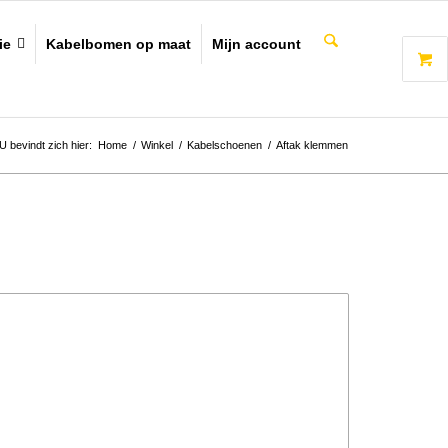
ie
Kabelbomen op maat
Mijn account
U bevindt zich hier:
Home
/
Winkel
/
Kabelschoenen
/
Aftak klemmen