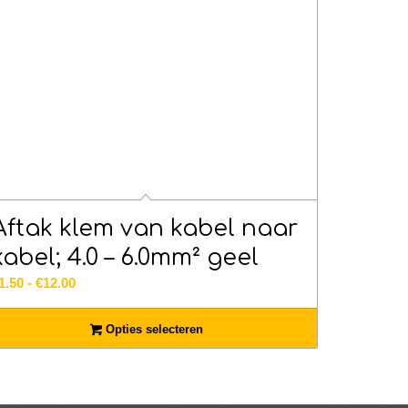
Aftak klem van kabel naar
kabel; 4.0 – 6.0mm² geel
Prijsklasse:
1.50
-
€
12.00
€1.50
tot
Opties selecteren
€12.00