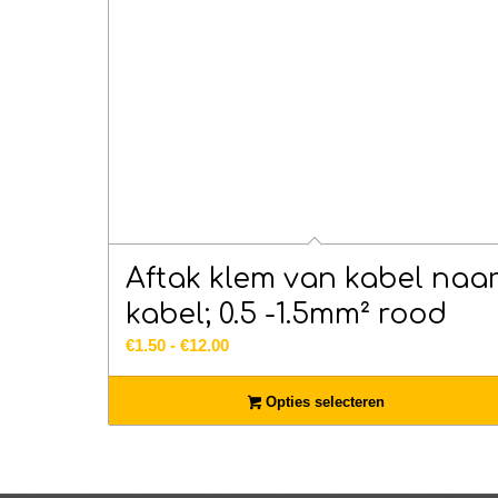
Aftak klem van kabel naa
kabel; 0.5 -1.5mm² rood
Prijsklasse:
€
1.50
-
€
12.00
€1.50
tot
Opties selecteren
€12.00