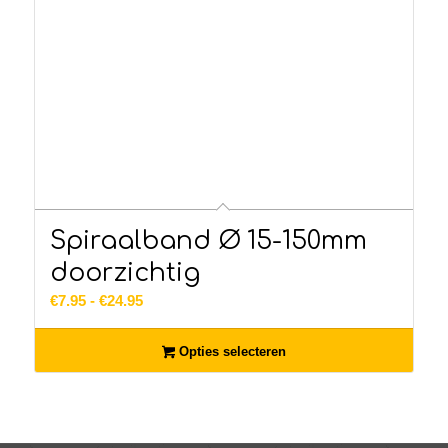
Spiraalband Ø 15-150mm
doorzichtig
Prijsklasse:
€
7.95
-
€
24.95
€7.95
tot
Opties selecteren
€24.95