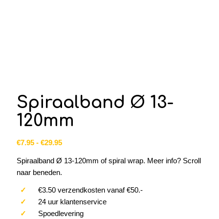
Spiraalband Ø 13-
120mm
Prijsklasse:
€
7.95
-
€
29.95
€7.95
Spiraalband Ø 13-120mm of spiral wrap. Meer info? Scroll
tot
naar beneden.
€29.95
✓
€3.50 verzendkosten vanaf €50.-
✓
24 uur klantenservice
✓
Spoedlevering