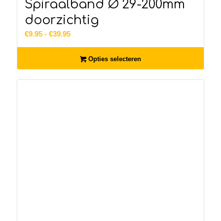
Spiraalband Ø 29-200mm
doorzichtig
Prijsklasse:
€
9.95
-
€
39.95
€9.95
tot
Opties selecteren
€39.95