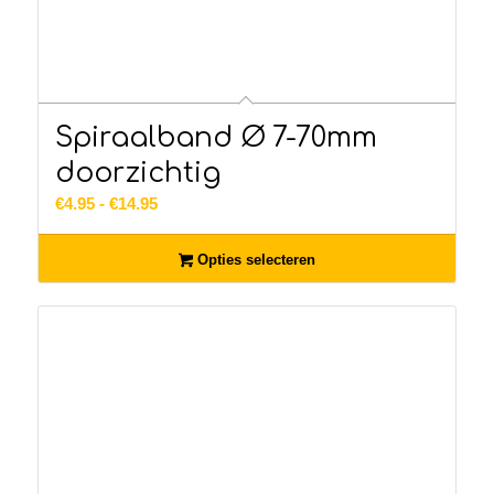
Spiraalband Ø 7-70mm
doorzichtig
Prijsklasse:
€
4.95
-
€
14.95
€4.95
tot
Opties selecteren
€14.95