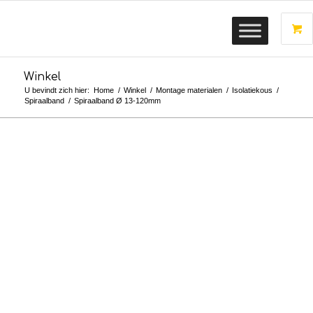
Winkel
U bevindt zich hier:
Home
/
Winkel
/
Montage materialen
/
Isolatiekous
/
Spiraalband
/
Spiraalband Ø 13-120mm