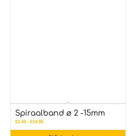
Spiraalband ø 2 -15mm
Prijsklasse:
€
2.45
-
€
14.95
€2.45
tot