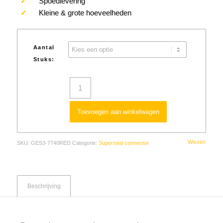
✓
Spoedlevering
✓
Kleine & grote hoeveelheden
Aantal
Stuks:
Toevoegen aan winkelwagen
Wissen
SKU:
GES3-7740RED
Categorie:
Superseal connector
Beschrijving