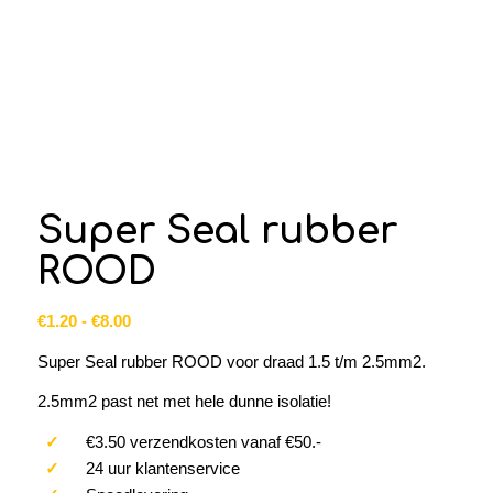
Super Seal rubber
ROOD
Prijsklasse:
€
1.20
-
€
8.00
€1.20
Super Seal rubber ROOD voor draad 1.5 t/m 2.5mm2.
tot
€8.00
2.5mm2 past net met hele dunne isolatie!
✓
€3.50 verzendkosten vanaf €50.-
✓
24 uur klantenservice