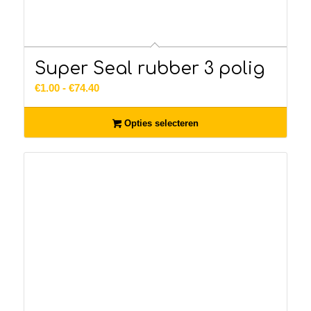
Super Seal rubber 3 polig
Prijsklasse:
€
1.00
-
€
74.40
€1.00
tot
Opties selecteren
€74.40