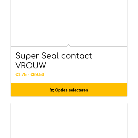
Super Seal contact
VROUW
Prijsklasse:
€
1.75
-
€
89.50
€1.75
tot
Opties selecteren
€89.50