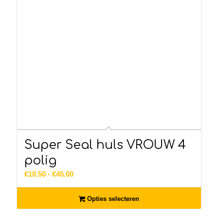
Super Seal huls VROUW 4
polig
Prijsklasse:
€
10.50
-
€
45.00
€10.50
tot
Opties selecteren
€45.00