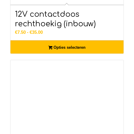
12V contactdoos
rechthoekig (inbouw)
Prijsklasse:
€
7.50
-
€
35.00
€7.50
tot
Opties selecteren
€35.00