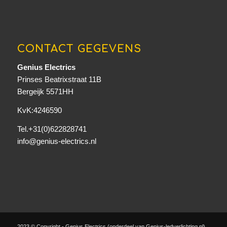
CONTACT GEGEVENS
Genius Electrics
Prinses Beatrixstraat 11B
Bergeijk 5571HH
KvK:4246590
Tel.+31(0)622828741
info@genius-electrics.nl
2023 © Copyright - Genius Electrics (onderdeel van Genius-ledverlichting.nl)