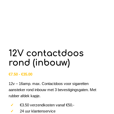
12V contactdoos
rond (inbouw)
Prijsklasse:
€
7.50
-
€
35.00
€7.50
12v – 16amp. max. Contactdoos voor sigaretten
tot
aansteker rond inbouw met 3 bevestigingsgaten. Met
€35.00
rubber afdek kapje.
✓
€3.50 verzendkosten vanaf €50.-
✓
24 uur klantenservice