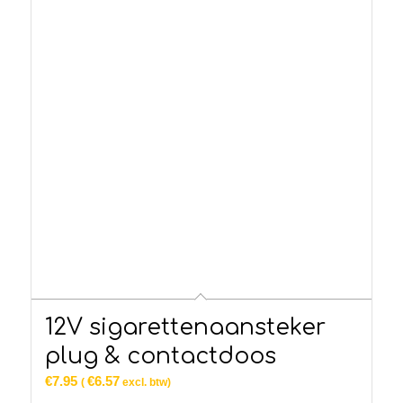
12V sigarettenaansteker
plug & contactdoos
€
7.95
€
6.57
(
excl. btw)