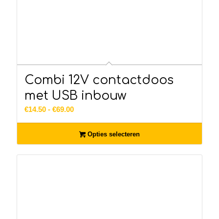
Combi 12V contactdoos
met USB inbouw
Prijsklasse:
€
14.50
-
€
69.00
€14.50
tot
Opties selecteren
€69.00