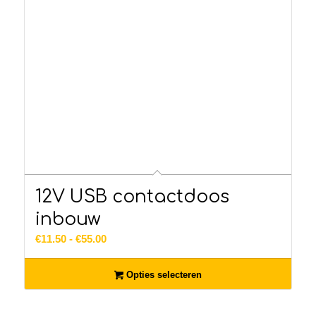
12V USB contactdoos
inbouw
Prijsklasse:
€
11.50
-
€
55.00
€11.50
tot
Opties selecteren
€55.00