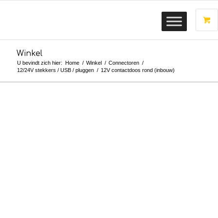
Winkel
U bevindt zich hier:
Home
/
Winkel
/
Connectoren
/
12/24V stekkers / USB / pluggen
/
12V contactdoos rond (inbouw)