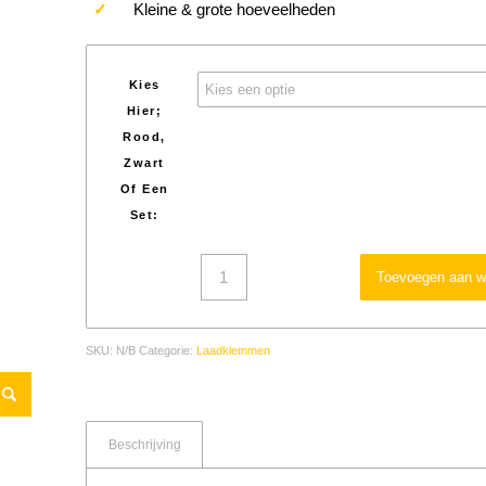
✓
Kleine & grote hoeveelheden
Kies
Hier;
Rood,
Zwart
Of Een
Set:
Toevoegen aan w
SKU:
N/B
Categorie:
Laadklemmen
Beschrijving