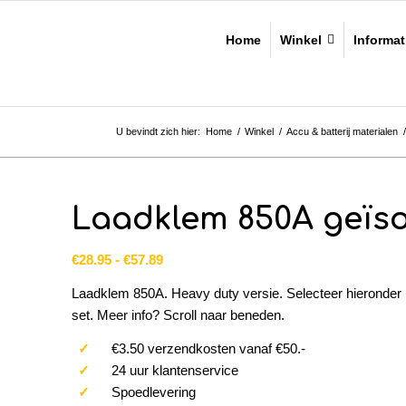
Home
Winkel
Informat
U bevindt zich hier:
Home
/
Winkel
/
Accu & batterij materialen
/
Laadklem 850A geïso
Prijsklasse:
€
28.95
-
€
57.89
€28.95
Laadklem 850A. Heavy duty versie. Selecteer hieronder 
tot
set. Meer info? Scroll naar beneden.
€57.89
✓
€3.50 verzendkosten vanaf €50.-
✓
24 uur klantenservice
✓
Spoedlevering