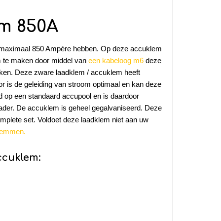
m 850A
n maximaal 850 Ampère hebben. Op deze accuklem
em te maken door middel van
een kabeloog m6
deze
aken. Deze zware laadklem / accuklem heeft
or is de geleiding van stroom optimaal en kan deze
op een standaard accupool en is daardoor
lader. De accuklem is geheel gegalvaniseerd. Deze
omplete set. Voldoet deze laadklem niet aan uw
klemmen.
ccuklem: