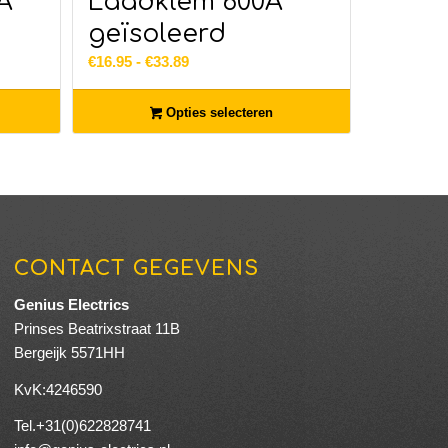
A
Laadklem 600A
geïsoleerd
Prijsklasse:
€
16.95
-
€
33.89
€16.95
tot
Opties selecteren
€33.89
CONTACT GEGEVENS
Genius Electrics
Prinses Beatrixstraat 11B
Bergeijk 5571HH
KvK:4246590
Tel.+31(0)622828741