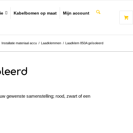
ie
Kabelbomen op maat
Mijn account
Installatie materiaal accu
/
Laadklemmen
/
Laadklem 850A geïsoleerd
leerd
uw gewenste samenstelling; rood, zwart of een