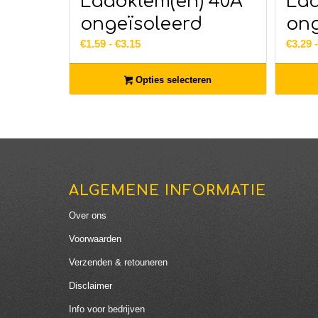
Laadklem(en) 40A
Laa
ongeïsoleerd
ong
Prijsklasse:
€
1.59
-
€
3.15
€
3.29
€1.59
tot
Opties selecteren
€3.15
ALGEMENE INFORMATIE
Over ons
Voorwaarden
Verzenden & retouneren
Disclaimer
Info voor bedrijven