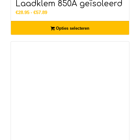
Laadklem 850A geïsoleerd
Prijsklasse:
€
28.95
-
€
57.89
€28.95
tot
Opties selecteren
€57.89