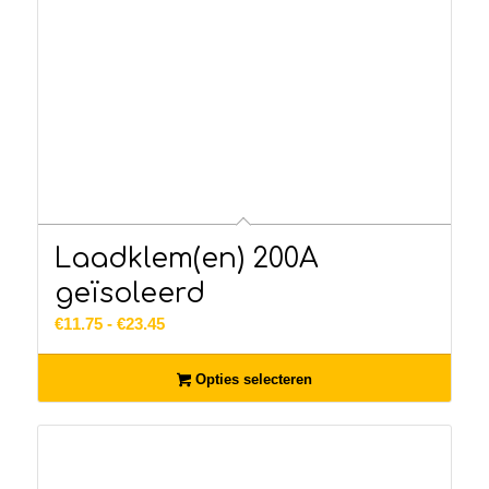
Laadklem(en) 200A
geïsoleerd
Prijsklasse:
€
11.75
-
€
23.45
€11.75
tot
Opties selecteren
€23.45