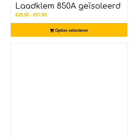
Laadklem 850A geïsoleerd
Prijsklasse:
€
28.95
-
€
57.89
€28.95
tot
Opties selecteren
€57.89