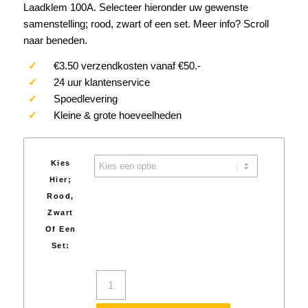
Laadklem 100A. Selecteer hieronder uw gewenste
tot
samenstelling; rood, zwart of een set. Meer info? Scroll
€6.75
naar beneden.
✓
€3.50 verzendkosten vanaf €50.-
✓
24 uur klantenservice
✓
Spoedlevering
✓
Kleine & grote hoeveelheden
Kies
Hier;
Rood,
Zwart
Of Een
Set: