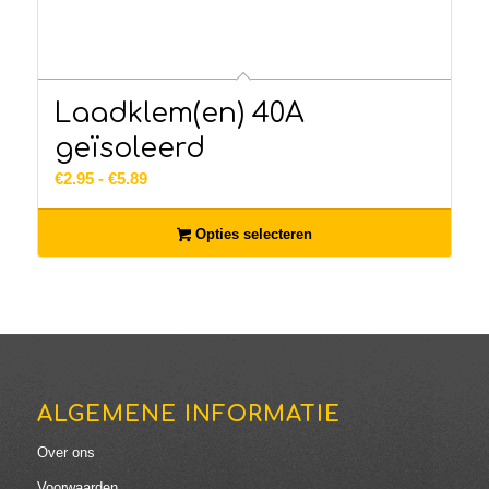
Laadklem(en) 40A
geïsoleerd
Prijsklasse:
€
2.95
-
€
5.89
€2.95
tot
Opties selecteren
€5.89
ALGEMENE INFORMATIE
Over ons
Voorwaarden