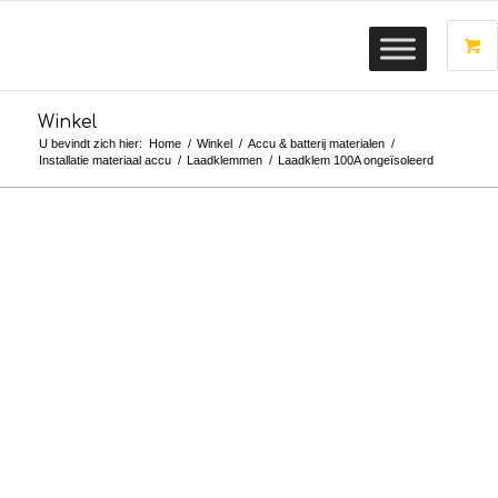
Winkel
U bevindt zich hier:
Home
/
Winkel
/
Accu & batterij materialen
/
Installatie materiaal accu
/
Laadklemmen
/
Laadklem 100A ongeïsoleerd