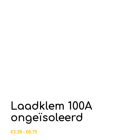
Laadklem 100A
ongeïsoleerd
Prijsklasse:
€
3.39
-
€
6.75
€3.39