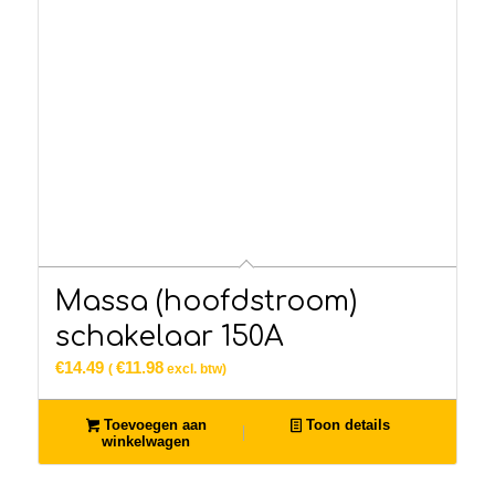
Massa (hoofdstroom)
schakelaar 150A
€
14.49
€
11.98
(
excl. btw)
Toevoegen aan
Toon details
winkelwagen