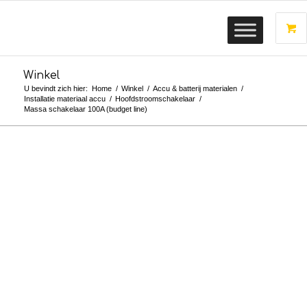
Winkel
U bevindt zich hier:
Home
/
Winkel
/
Accu & batterij materialen
/
Installatie materiaal accu
/
Hoofdstroomschakelaar
/
Massa schakelaar 100A (budget line)