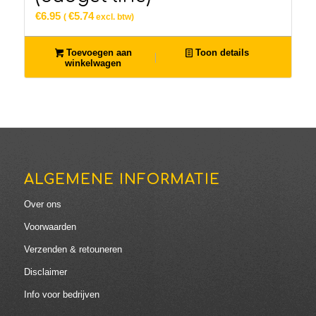
€
6.95
€
5.74
(
excl. btw)
Toevoegen aan
Toon details
winkelwagen
ALGEMENE INFORMATIE
Over ons
Voorwaarden
Verzenden & retouneren
Disclaimer
Info voor bedrijven