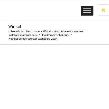
Winkel
U bevindt zich hier:
Home
/
Winkel
/
Accu & batterij materialen
/
Installatie materiaal accu
/
Hoofdstroomschakelaar
/
Hoofdstroomschakelaar dashboard 200A