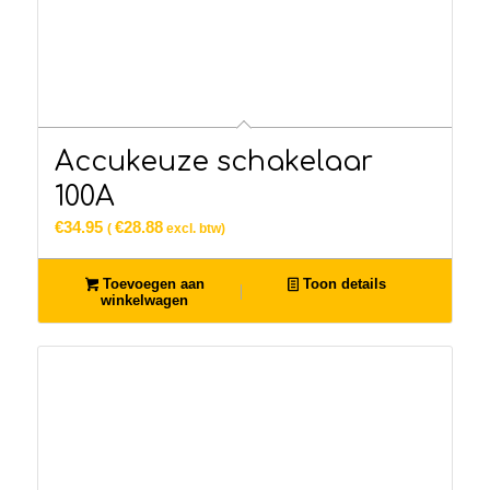
Accukeuze schakelaar
100A
€
34.95
€
28.88
(
excl. btw)
Toevoegen aan
Toon details
winkelwagen