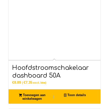
Hoofdstroomschakelaar
dashboard 50A
€
8.89
€
7.35
(
excl. btw)
Toevoegen aan
Toon details
winkelwagen