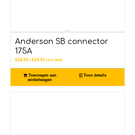
Anderson SB connector
175A
€
16.95
€
14.01
(
excl. btw)
Toevoegen aan
Toon details
winkelwagen