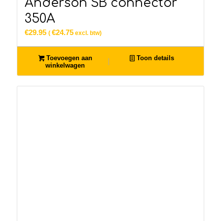
Anderson SB connector
350A
€
29.95
€
24.75
(
excl. btw)
Toevoegen aan
Toon details
winkelwagen