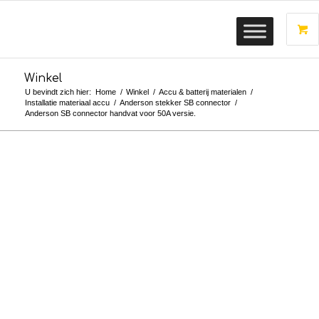
Winkel
U bevindt zich hier:
Home
/
Winkel
/
Accu & batterij materialen
/
Installatie materiaal accu
/
Anderson stekker SB connector
/
Anderson SB connector handvat voor 50A versie.