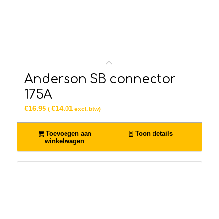
Anderson SB connector
175A
€
16.95
€
14.01
(
excl. btw)
Toevoegen aan
Toon details
winkelwagen