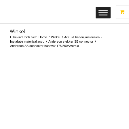
Winkel
U bevindt zich hier:
Home
/
Winkel
/
Accu & batterij materialen
/
Installatie materiaal accu
/
Anderson stekker SB connector
/
Anderson SB connector handvat 175/350A versie.