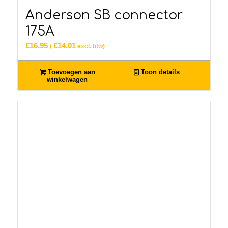
Anderson SB connector
175A
€
16.95
€
14.01
(
excl. btw)
Toevoegen aan
Toon details
winkelwagen