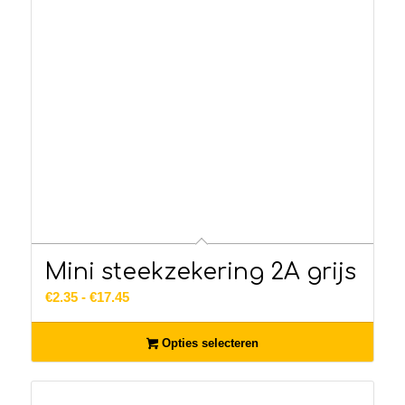
Mini steekzekering 2A grijs
Prijsklasse:
€
2.35
-
€
17.45
€2.35
tot
Opties selecteren
€17.45