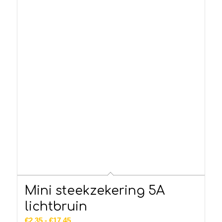
Mini steekzekering 5A
lichtbruin
Prijsklasse:
€
2.35
-
€
17.45