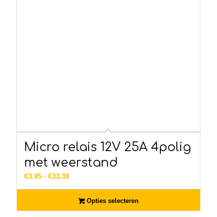
Micro relais 12V 25A 4polig
met weerstand
Prijsklasse:
€
3.95
-
€
33.39
€3.95
tot
Opties selecteren
€33.39