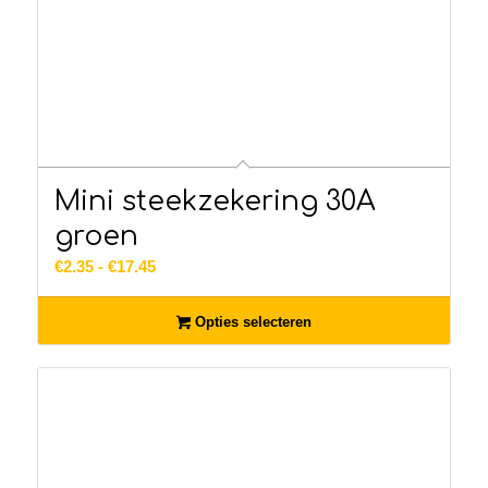
Mini steekzekering 30A
groen
Prijsklasse:
€
2.35
-
€
17.45
€2.35
tot
Opties selecteren
€17.45