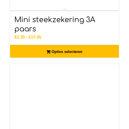
Mini steekzekering 3A
paars
Prijsklasse:
€
2.35
-
€
17.45
€2.35
tot
Opties selecteren
€17.45