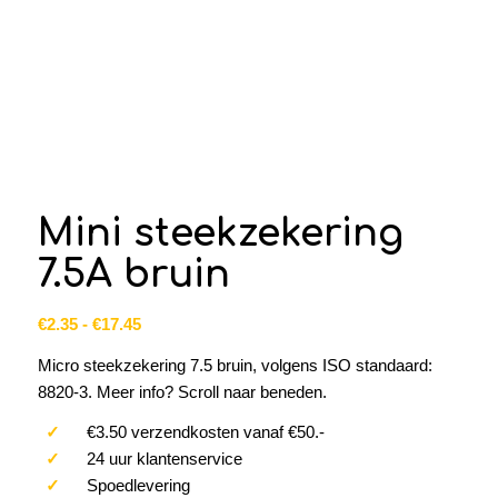
Mini steekzekering
7.5A bruin
Prijsklasse:
€
2.35
-
€
17.45
€2.35
Micro steekzekering 7.5 bruin, volgens ISO standaard:
tot
8820-3. Meer info? Scroll naar beneden.
€17.45
✓
€3.50 verzendkosten vanaf €50.-
✓
24 uur klantenservice
✓
Spoedlevering