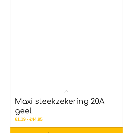
Maxi steekzekering 20A
geel
Prijsklasse:
€
1.19
-
€
44.95
€1.19