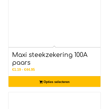
Maxi steekzekering 100A
paars
Prijsklasse:
€
1.19
-
€
44.95
€1.19
tot
Opties selecteren
€44.95