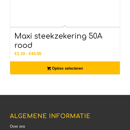
Maxi steekzekering 50A
rood
Prijsklasse:
€
1.19
-
€
44.95
€1.19
tot
Opties selecteren
€44.95
ALGEMENE INFORMATIE
Over ons