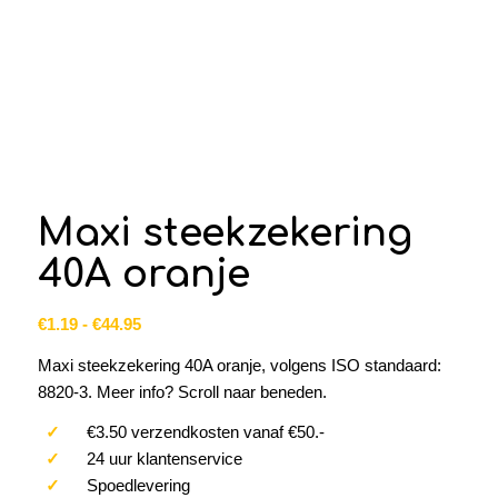
Maxi steekzekering
40A oranje
Prijsklasse:
€
1.19
-
€
44.95
€1.19
Maxi steekzekering 40A oranje, volgens ISO standaard:
tot
8820-3. Meer info? Scroll naar beneden.
€44.95
✓
€3.50 verzendkosten vanaf €50.-
✓
24 uur klantenservice
✓
Spoedlevering