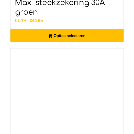
Maxi steekzekering 30A
groen
Prijsklasse:
€
1.19
-
€
44.95
€1.19
tot
Opties selecteren
€44.95