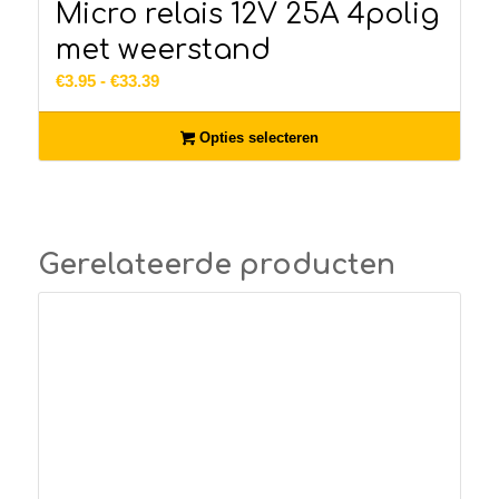
Micro relais 12V 25A 4polig
met weerstand
Prijsklasse:
€
3.95
-
€
33.39
€3.95
tot
Opties selecteren
€33.39
Gerelateerde producten