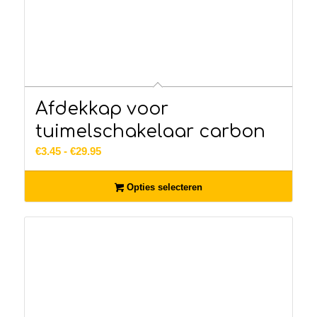
Afdekkap voor
tuimelschakelaar carbon
Prijsklasse:
€
3.45
-
€
29.95
€3.45
tot
Opties selecteren
€29.95