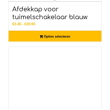
Afdekkap voor
tuimelschakelaar blauw
Prijsklasse:
€
3.45
-
€
29.95
€3.45
tot
Opties selecteren
€29.95