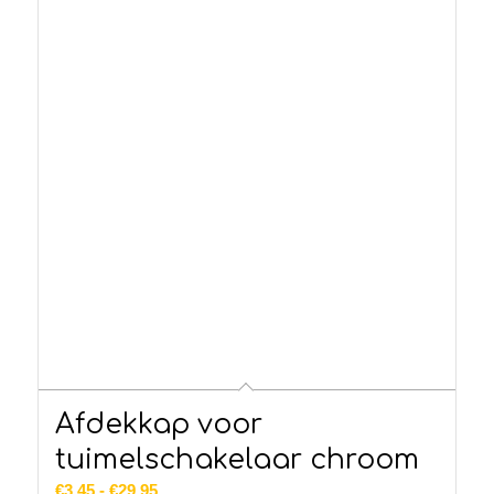
Afdekkap voor
tuimelschakelaar chroom
Prijsklasse:
€
3.45
-
€
29.95