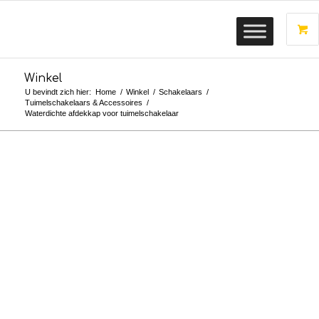
Winkel
U bevindt zich hier:
Home
/
Winkel
/
Schakelaars
/
Tuimelschakelaars & Accessoires
/
Waterdichte afdekkap voor tuimelschakelaar