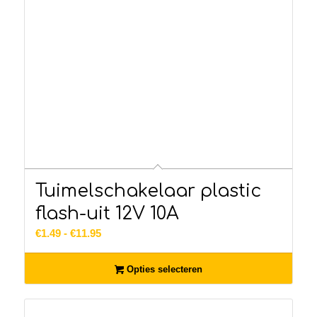
Tuimelschakelaar plastic
flash-uit 12V 10A
Prijsklasse:
€
1.49
-
€
11.95
€1.49
tot
Opties selecteren
€11.95