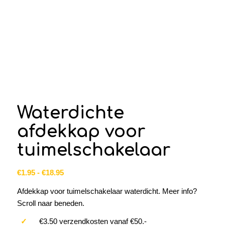
Waterdichte
afdekkap voor
tuimelschakelaar
Prijsklasse:
€
1.95
-
€
18.95
€1.95
Afdekkap voor tuimelschakelaar waterdicht. Meer info?
tot
Scroll naar beneden.
€18.95
✓
€3.50 verzendkosten vanaf €50.-