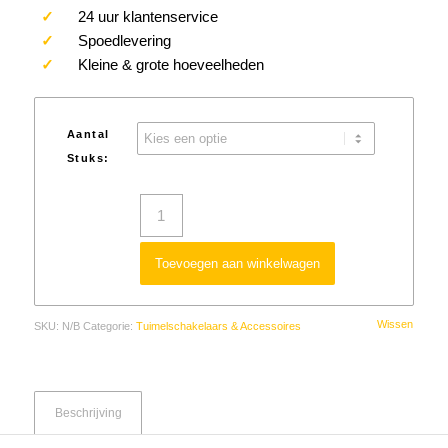
✓
24 uur klantenservice
✓
Spoedlevering
✓
Kleine & grote hoeveelheden
Aantal
Stuks:
Toevoegen aan winkelwagen
Wissen
SKU:
N/B
Categorie:
Tuimelschakelaars & Accessoires
Beschrijving