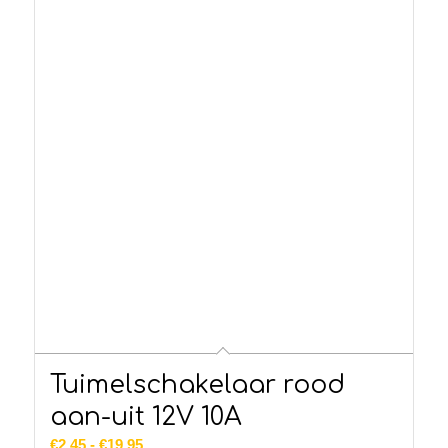
Tuimelschakelaar rood
aan-uit 12V 10A
Prijsklasse:
€
2.45
-
€
19.95