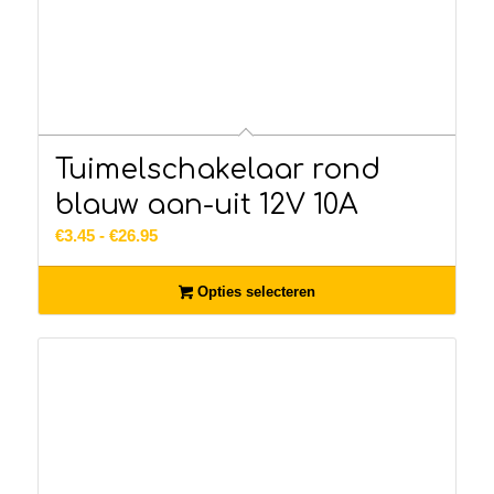
Tuimelschakelaar rond
blauw aan-uit 12V 10A
Prijsklasse:
€
3.45
-
€
26.95
€3.45
tot
Opties selecteren
€26.95