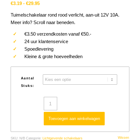
Prijsklasse:
€
3.19
-
€
29.95
€3.19
Tuimelschakelaar rond rood verlicht, aan-uit 12V 10A.
tot
Meer info? Scroll naar beneden.
€29.95
✓
€3.50 verzendkosten vanaf €50.-
✓
24 uur klantenservice
✓
Spoedlevering
✓
Kleine & grote hoeveelheden
Aantal
Stuks:
Toevoegen aan winkelwagen
Wissen
SKU:
N/B
Categorie:
Lichtgevende schakelaars