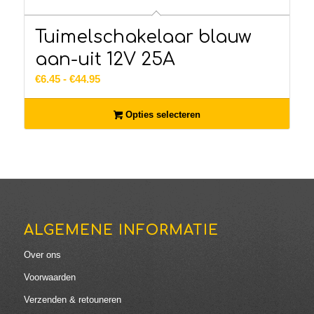
Tuimelschakelaar blauw
aan-uit 12V 25A
Prijsklasse:
€
6.45
-
€
44.95
€6.45
tot
Opties selecteren
€44.95
ALGEMENE INFORMATIE
Over ons
Voorwaarden
Verzenden & retouneren