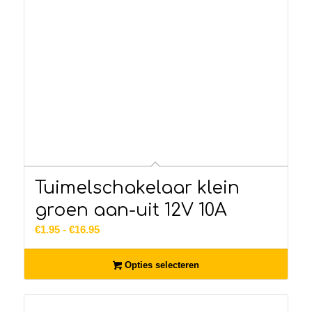
Tuimelschakelaar klein
groen aan-uit 12V 10A
Prijsklasse:
€
1.95
-
€
16.95
€1.95
tot
Opties selecteren
€16.95