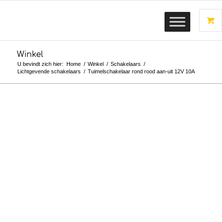
Winkel
U bevindt zich hier:
Home
/
Winkel
/
Schakelaars
/
Lichtgevende schakelaars
/
Tuimelschakelaar rond rood aan-uit 12V 10A