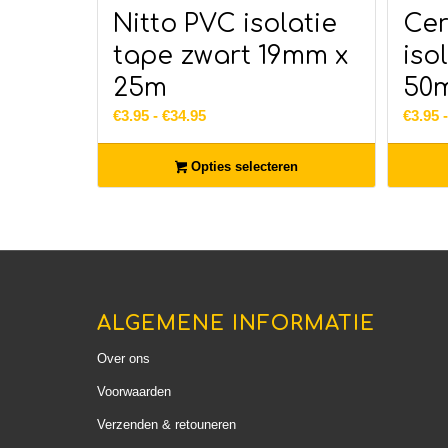
Nitto PVC isolatie
Cer
tape zwart 19mm x
iso
25m
50
Prijsklasse:
€
3.95
-
€
34.95
€
3.95
€3.95
tot
Opties selecteren
€34.95
ALGEMENE INFORMATIE
Over ons
Voorwaarden
Verzenden & retouneren