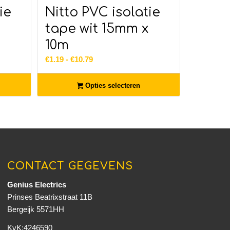
ie
Nitto PVC isolatie
tape wit 15mm x
10m
Prijsklasse:
€
1.19
-
€
10.79
€1.19
tot
Opties selecteren
€10.79
CONTACT GEGEVENS
Genius Electrics
Prinses Beatrixstraat 11B
Bergeijk 5571HH
KvK:4246590