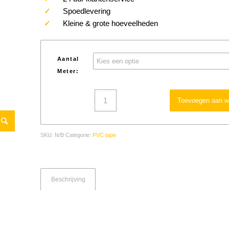
✓
Spoedlevering
✓
Kleine & grote hoeveelheden
Aantal
Meter:
Toevoegen aan w
SKU:
N/B
Categorie:
PVC tape
Beschrijving