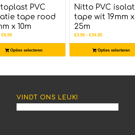
toplast PVC
Nitto PVC isolat
latie tape rood
tape wit 19mm x
mm x 10m
25m
Prijsklasse:
Prijsklasse:
-
€
9.95
€
3.95
-
€
34.95
€3.95
€3.95
tot
tot
Opties selecteren
Opties selecteren
€9.95
€34.95
VINDT ONS LEUK!