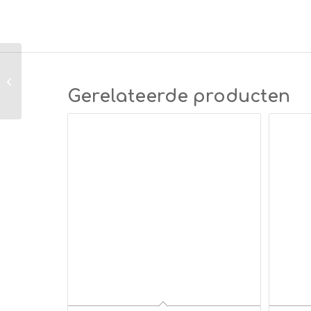
Certoplast
hittebestendige isolatie
Gerelateerde producten
tape 19mm x 25m