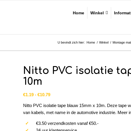
Home
Winkel
Informat
U bevindt zich hier:
Home
/
Winkel
/
Montage mat
Nitto PVC isolatie t
10m
Prijsklasse:
€
1.19
-
€
10.79
€1.19
Nitto PVC isolatie tape blauw 15mm x 10m. Deze tape wo
tot
van kabels, met name in de automotive industrie. Meer i
€10.79
✓
€3.50 verzendkosten vanaf €50.-
✓
24 uur klantenservice