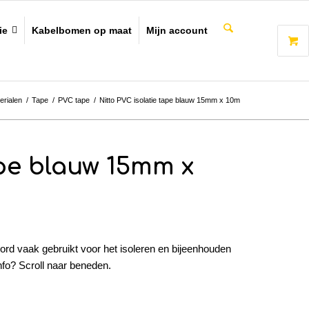
ie
Kabelbomen op maat
Mijn account
erialen
/
Tape
/
PVC tape
/
Nitto PVC isolatie tape blauw 15mm x 10m
ape blauw 15mm x
rd vaak gebruikt voor het isoleren en bijeenhouden
nfo? Scroll naar beneden.