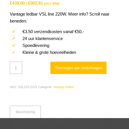
€
439.00
€
362.81
(
excl. btw)
Vantage ledbar VSL line 220W. Meer info? Scroll naar
beneden.
✓
€3.50 verzendkosten vanaf €50.-
✓
24 uur klantenservice
✓
Spoedlevering
✓
Kleine & grote hoeveelheden
Toevoegen aan winkelwagen
SKU:
VSL220-ZGO
Categorie:
Vantage ledbar
Beschrijving