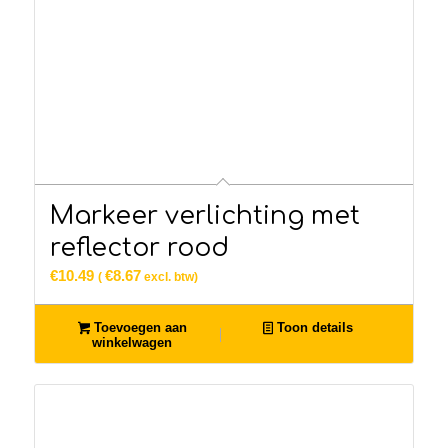
Markeer verlichting met
reflector rood
€
10.49
€
8.67
(
excl. btw)
Toevoegen aan
Toon details
winkelwagen