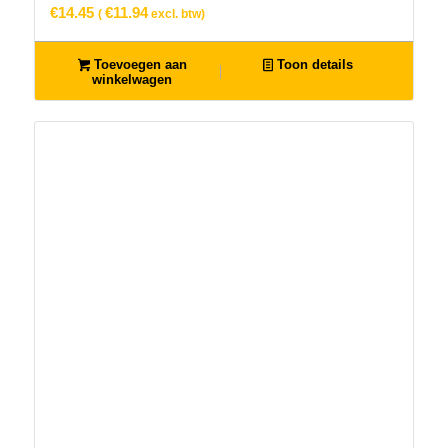
€
14.45
€
11.94
(
excl. btw)
Toevoegen aan
Toon details
winkelwagen