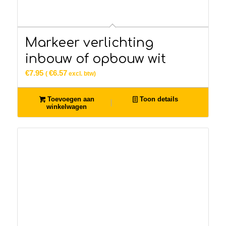
Markeer verlichting
inbouw of opbouw wit
€
7.95
€
6.57
(
excl. btw)
Toevoegen aan
Toon details
winkelwagen