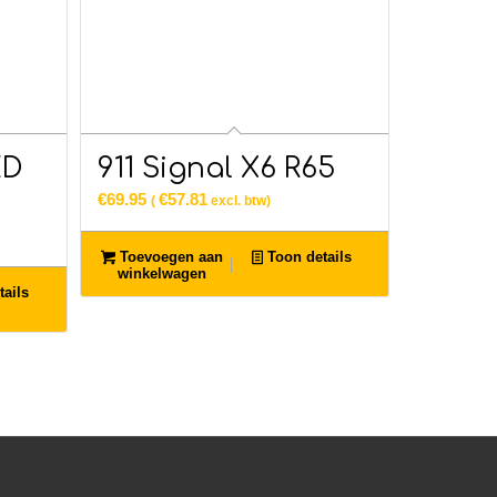
ED
911 Signal X6 R65
€
69.95
€
57.81
(
excl. btw)
Toevoegen aan
Toon details
winkelwagen
ails