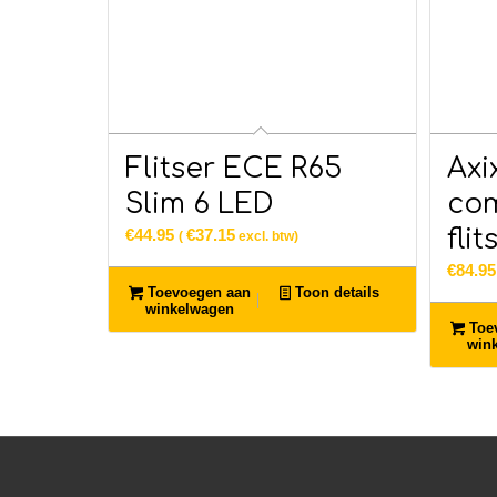
Flitser ECE R65
Axi
Slim 6 LED
com
flit
€
44.95
€
37.15
(
excl. btw)
€
84.95
Toevoegen aan
Toon details
winkelwagen
Toe
win