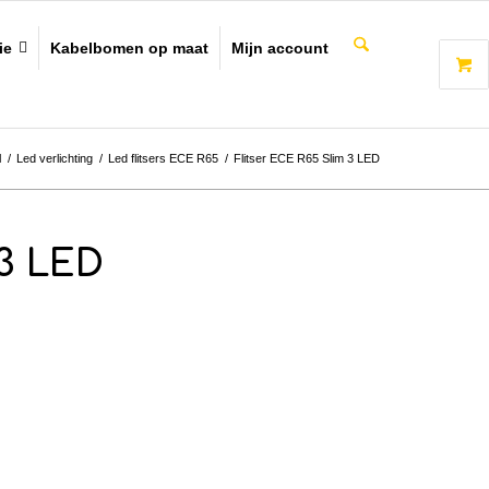
ie
Kabelbomen op maat
Mijn account
l
/
Led verlichting
/
Led flitsers ECE R65
/
Flitser ECE R65 Slim 3 LED
 3 LED