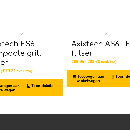
xtech ES6
Axixtech AS6 L
pacte grill
flitser
ser
€
99.95
€
82.60
(
excl. btw)
€
70.21
(
excl. btw)
Toevoegen aan
Toon det
winkelwagen
voegen aan
Toon details
kelwagen