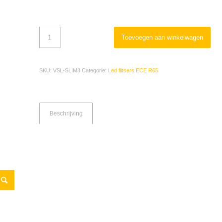
Toevoegen aan winkelwagen
SKU:
VSL-SLIM3
Categorie:
Led flitsers ECE R65
Beschrijving