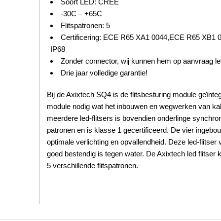
Soort LED: CREE
-30C – +65C
Flitspatronen: 5
Certificering: ECE R65 XA1 0044,ECE R65 XB1
IP68
Zonder connector, wij kunnen hem op aanvraag le
Drie jaar volledige garantie!
Bij de Axixtech SQ4 is de flitsbesturing module geïntegr
module nodig wat het inbouwen en wegwerken van kabe
meerdere led-flitsers is bovendien onderlinge synchron
patronen en is klasse 1 gecertificeerd. De vier ingeb
optimale verlichting en opvallendheid. Deze led-flitser
goed bestendig is tegen water. De Axixtech led flitser
5 verschillende flitspatronen.