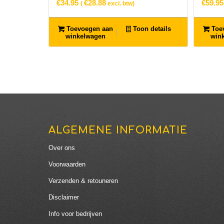
€
34.95
€
28.88
€
59.95
(
excl. btw)
Toevoegen aan
Toon details
Toe
winkelwagen
win
ALGEMENE INFORMATIE
Over ons
Voorwaarden
Verzenden & retouneren
Disclaimer
Info voor bedrijven