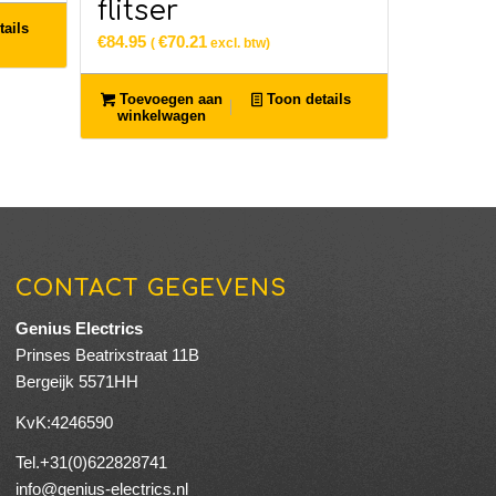
flitser
ails
€
84.95
€
70.21
(
excl. btw)
Toevoegen aan
Toon details
winkelwagen
CONTACT GEGEVENS
Genius Electrics
Prinses Beatrixstraat 11B
Bergeijk 5571HH
KvK:4246590
Tel.+31(0)622828741
info@genius-electrics.nl