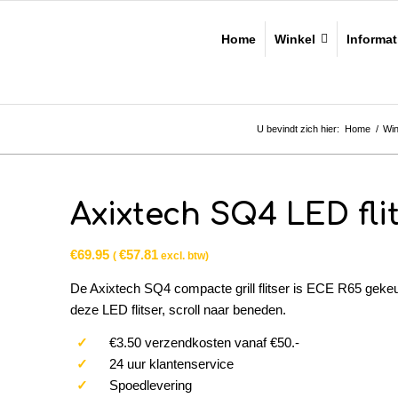
Home
Winkel
Informat
U bevindt zich hier:
Home
/
Win
Axixtech SQ4 LED fli
€
69.95
€
57.81
(
excl. btw)
De Axixtech SQ4 compacte grill flitser is ECE R65 gekeu
deze LED flitser, scroll naar beneden.
✓
€3.50 verzendkosten vanaf €50.-
✓
24 uur klantenservice
✓
Spoedlevering