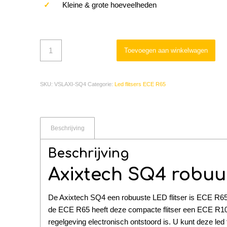
✓
Kleine & grote hoeveelheden
Toevoegen aan winkelwagen
SKU:
VSLAXI-SQ4
Categorie:
Led flitsers ECE R65
Beschrijving
Beschrijving
Axixtech SQ4 robuus
De Axixtech SQ4 een robuuste LED flitser is ECE R65 
de ECE R65 heeft deze compacte flitser een ECE R10 ce
regelgeving electronisch ontstoord is. U kunt deze led 