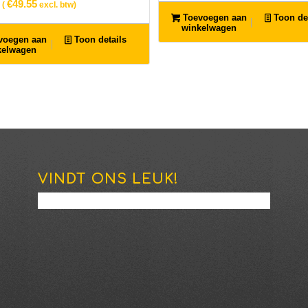
€
49.55
(
excl. btw)
Toevoegen aan
Toon det
winkelwagen
voegen aan
Toon details
kelwagen
VINDT ONS LEUK!