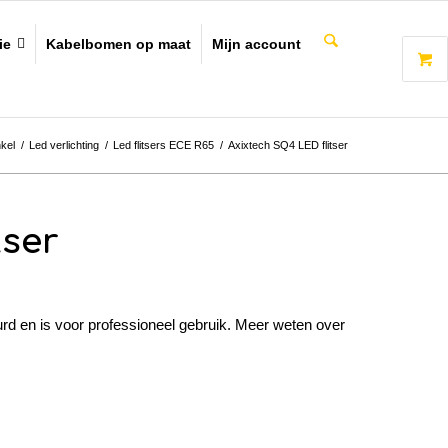
ie
Kabelbomen op maat
Mijn account
kel
/
Led verlichting
/
Led flitsers ECE R65
/
Axixtech SQ4 LED flitser
tser
rd en is voor professioneel gebruik. Meer weten over