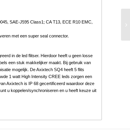
 0045, SAE-J595 Class1; CA T13, ECE R10 EMC,
veren met een super seal connector.
eerd in de led flitser. Hierdoor heeft u geen losse
ls een stuk makkelijker maakt. Bij gebruik van
isatie mogelijk. De Axixtech SQ4 heeft 5 flits
ouwde 1 watt High Intensity CREE leds zorgen een
 van Axixtech is IP 68 gecertificeerd waardoor deze
 kunt u koppelen/synchroniseren en u heeft keuze uit