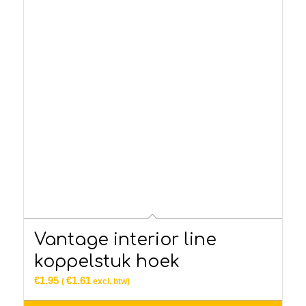
Vantage interior line
koppelstuk hoek
€
1.95
€
1.61
(
excl. btw)