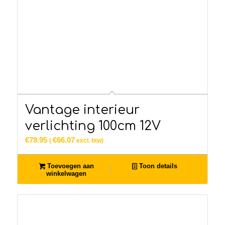
Vantage interieur
verlichting 100cm 12V
€
79.95
€
66.07
(
excl. btw)
Toevoegen aan
Toon details
winkelwagen