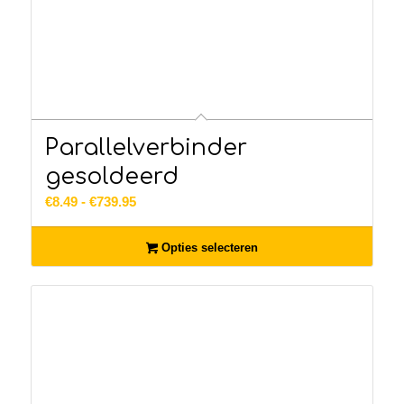
Parallelverbinder
gesoldeerd
Prijsklasse:
€
8.49
-
€
739.95
€8.49
tot
Opties selecteren
€739.95