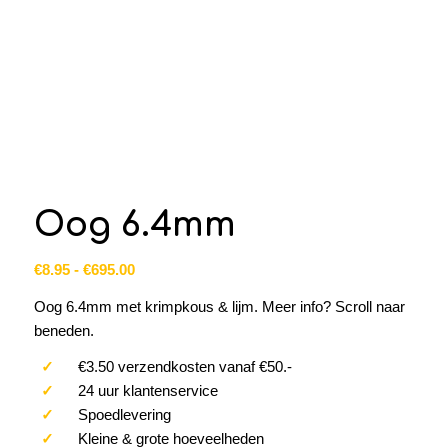
Oog 6.4mm
Prijsklasse:
€
8.95
-
€
695.00
€8.95
Oog 6.4mm met krimpkous & lijm. Meer info? Scroll naar
tot
beneden.
€695.00
✓
€3.50 verzendkosten vanaf €50.-
✓
24 uur klantenservice
✓
Spoedlevering
✓
Kleine & grote hoeveelheden