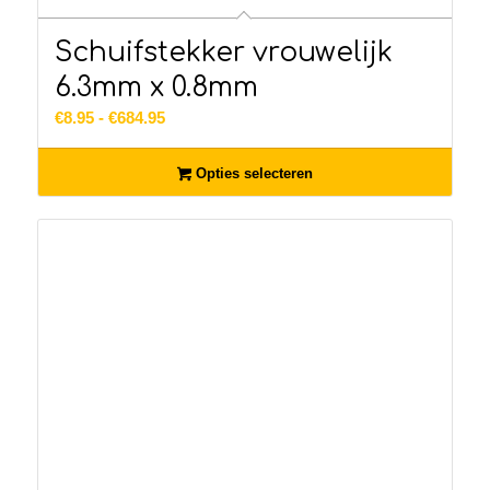
Schuifstekker vrouwelijk
6.3mm x 0.8mm
Prijsklasse:
€
8.95
-
€
684.95
€8.95
tot
Opties selecteren
€684.95