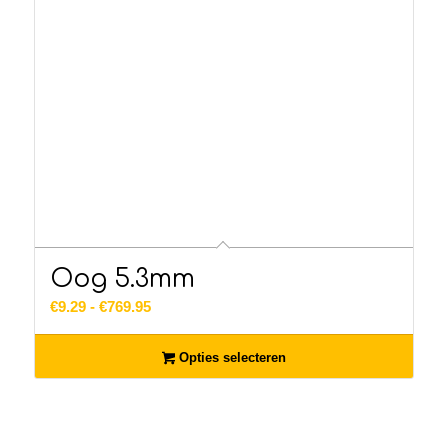
Oog 5.3mm
Prijsklasse:
€
9.29
-
€
769.95
€9.29
tot
Opties selecteren
€769.95