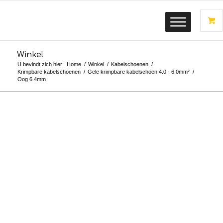
Winkel
U bevindt zich hier:
Home
/
Winkel
/
Kabelschoenen
/
Krimpbare kabelschoenen
/
Gele krimpbare kabelschoen 4.0 - 6.0mm²
/
Oog 6.4mm