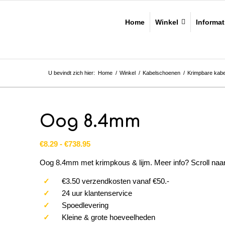
Home
Winkel
Informat
U bevindt zich hier:
Home
/
Winkel
/
Kabelschoenen
/
Krimpbare kab
Oog 8.4mm
Prijsklasse:
€
8.29
-
€
738.95
€8.29
Oog 8.4mm met krimpkous & lijm. Meer info? Scroll naa
tot
€738.95
✓
€3.50 verzendkosten vanaf €50.-
✓
24 uur klantenservice
✓
Spoedlevering
✓
Kleine & grote hoeveelheden