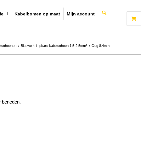
ie
Kabelbomen op maat
Mijn account
elschoenen
/
Blauwe krimpbare kabelschoen 1.5-2.5mm²
/
Oog 8.4mm
r beneden.