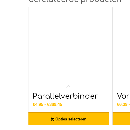
Parallelverbinder
Vor
Prijsklasse:
€
4.95
-
€
389.45
€
6.39
€4.95
tot
Opties selecteren
€389.45