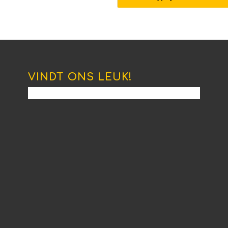
€837.45
VINDT ONS LEUK!