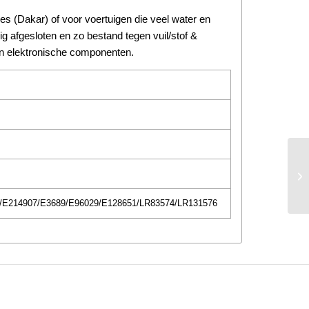
s (Dakar) of voor voertuigen die veel water en
ig afgesloten en zo bestand tegen vuil/stof &
van elektronische componenten.
/E214907/E3689/E96029/E128651/LR83574/LR131576