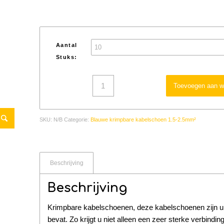
Aantal
Stuks:
Toevoegen aan w
SKU:
N/B
Categorie:
Blauwe krimpbare kabelschoen 1.5-2.5mm²
Beschrijving
Beschrijving
Krimpbare kabelschoenen, deze kabelschoenen zijn uit
bevat. Zo krijgt u niet alleen een zeer sterke verbindi