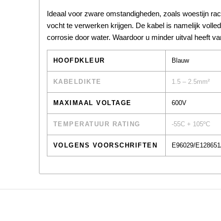
Ideaal voor zware omstandigheden, zoals woestijn race
vocht te verwerken krijgen. De kabel is namelijk volled
corrosie door water. Waardoor u minder uitval heeft 
HOOFDKLEUR
Blauw
KABELDIKTE
1.5 – 2.5mm²
MAXIMAAL VOLTAGE
600V
TEMPERATUUR RATING
-55C + 105ºC
VOLGENS VOORSCHRIFTEN
E96029/E128651