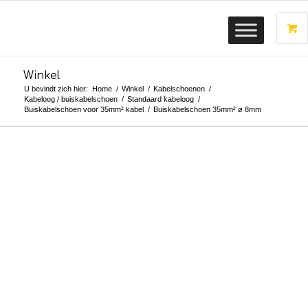
Winkel
U bevindt zich hier:
Home
/
Winkel
/
Kabelschoenen
/
Kabeloog / buiskabelschoen
/
Standaard kabeloog
/
Buiskabelschoen voor 35mm² kabel
/
Buiskabelschoen 35mm² ø 8mm