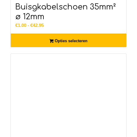
Buisgkabelschoen 35mm²
ø 12mm
Prijsklasse:
€
1.00
-
€
42.95
€1.00
tot
Opties selecteren
€42.95