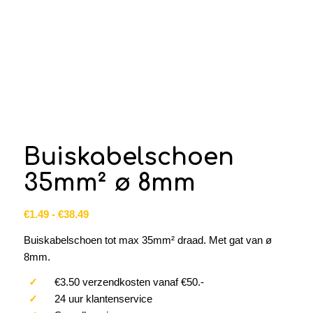
Buiskabelschoen
35mm² ø 8mm
Prijsklasse:
€
1.49
-
€
38.49
€1.49
Buiskabelschoen tot max 35mm² draad. Met gat van ø
tot
8mm.
€38.49
✓
€3.50 verzendkosten vanaf €50.-
✓
24 uur klantenservice