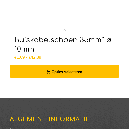
Buiskabelschoen 35mm² ø
10mm
Prijsklasse:
€
1.69
-
€
42.39
€1.69
tot
Opties selecteren
€42.39
ALGEMENE INFORMATIE