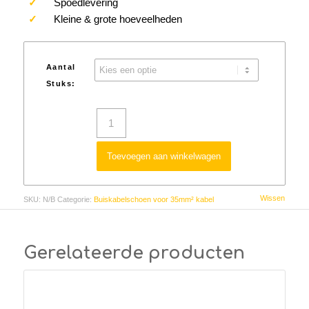
✓
Spoedlevering
✓
Kleine & grote hoeveelheden
Aantal
Stuks:
Toevoegen aan winkelwagen
Wissen
SKU:
N/B
Categorie:
Buiskabelschoen voor 35mm² kabel
Gerelateerde producten