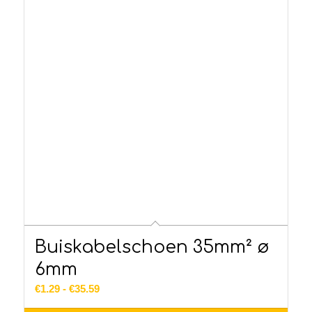
Buiskabelschoen 35mm² ø
6mm
Prijsklasse:
€
1.29
-
€
35.59
€1.29