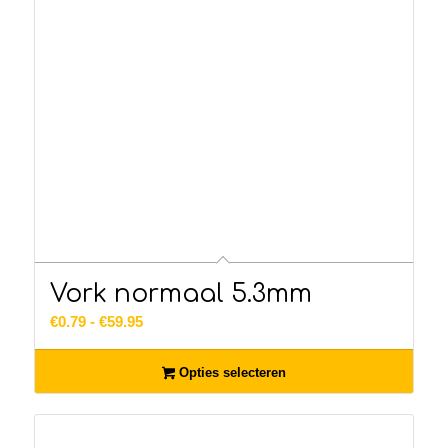
Vork normaal 5.3mm
Prijsklasse:
€
0.79
-
€
59.95
€0.79
tot
Opties selecteren
€59.95