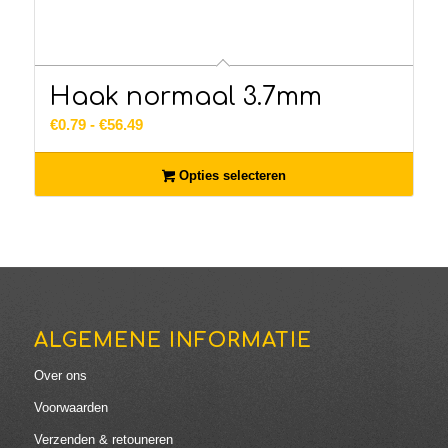
Haak normaal 3.7mm
Prijsklasse:
€
0.79
-
€
56.49
€0.79
tot
Opties selecteren
€56.49
ALGEMENE INFORMATIE
Over ons
Voorwaarden
Verzenden & retouneren