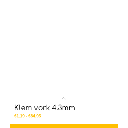
Klem vork 4.3mm
Prijsklasse:
€
1.19
-
€
84.95
€1.19