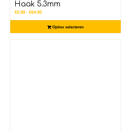
Haak 5.3mm
Prijsklasse:
€
0.99
-
€
64.95
€0.99
tot
Opties selecteren
€64.95