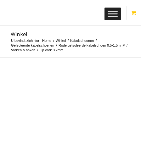
Winkel
U bevindt zich hier:
Home
/
Winkel
/
Kabelschoenen
/
Geïsoleerde kabelschoenen
/
Rode geïsoleerde kabelschoen 0.5-1.5mm²
/
Vorken & haken
/
Lip vork 3.7mm