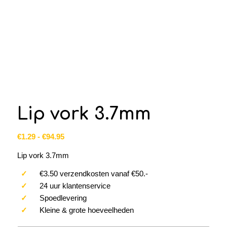
Lip vork 3.7mm
Prijsklasse:
€
1.29
-
€
94.95
€1.29
Lip vork 3.7mm
tot
€94.95
✓
€3.50 verzendkosten vanaf €50.-
✓
24 uur klantenservice
✓
Spoedlevering
✓
Kleine & grote hoeveelheden