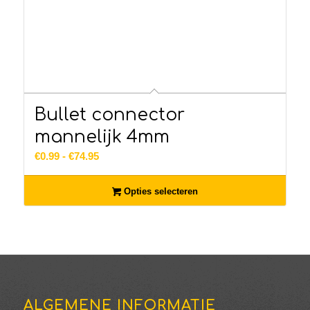
Bullet connector
mannelijk 4mm
Prijsklasse:
€
0.99
-
€
74.95
€0.99
tot
Opties selecteren
€74.95
ALGEMENE INFORMATIE