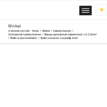
Winkel
U bevindt zich hier:
Home
/
Winkel
/
Kabelschoenen
/
Geïsoleerde kabelschoenen
/
Blauwe geïsoleerde kabelschoen 1.5-2.5mm²
/
Bullet & doorverbinders
/
Bullet connector vrouwelijk 5mm