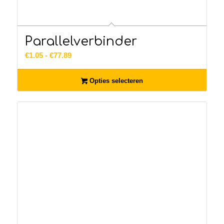
Parallelverbinder
Prijsklasse:
€
1.05
-
€
77.89
€1.05
tot
Opties selecteren
€77.89