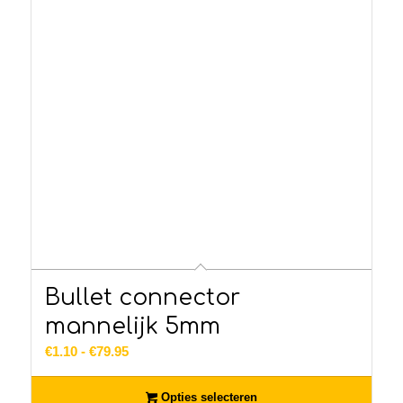
Bullet connector
mannelijk 5mm
Prijsklasse:
€
1.10
-
€
79.95
€1.10
tot
Opties selecteren