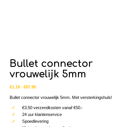
Bullet connector
vrouwelijk 5mm
Prijsklasse:
€
1.19
-
€
87.95
€1.19
Bullet connector vrouwelijk 5mm. Met versterkingshuls!
tot
€87.95
✓
€3.50 verzendkosten vanaf €50.-
✓
24 uur klantenservice
✓
Spoedlevering