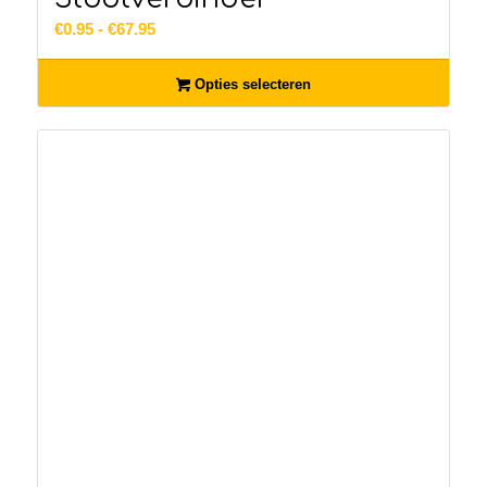
Prijsklasse:
€
0.95
-
€
67.95
€0.95
tot
Opties selecteren
€67.95