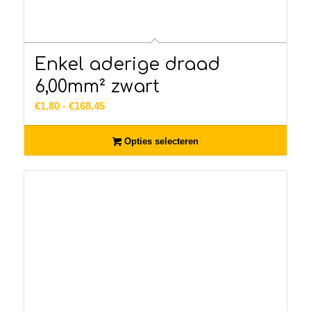
Enkel aderige draad
6,00mm² zwart
Prijsklasse:
€
1.80
-
€
168.45
€1.80
tot
Opties selecteren
€168.45