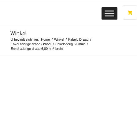
Winkel
U bevindt zich hier:
Home
/
Winkel
/
Kabel / Draad
/
Enkel aderige draad / kabel
/
Enkeladerig 6,0mm²
/
Enkel aderige draad 6,00mm² bruin