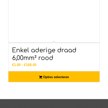
Enkel aderige draad
6,00mm² rood
Prijsklasse:
€
1.80
-
€
168.45
€1.80
tot
Opties selecteren
€168.45