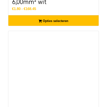
6,00mm² wit
Prijsklasse:
€
1.80
-
€
168.45
€1.80
tot
Opties selecteren
€168.45