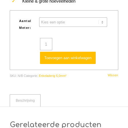
✓
Kleine & grote hoeveelheden
Aantal
Meter:
Toevoegen aan winkelwagen
Wissen
SKU:
N/B
Categorie:
Enkeladerig 6,0mm²
Beschrijving
Gerelateerde producten