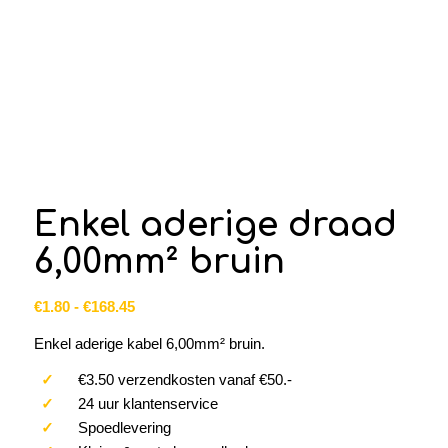
Enkel aderige draad
6,00mm² bruin
Prijsklasse:
€
1.80
-
€
168.45
€1.80
Enkel aderige kabel 6,00mm² bruin.
tot
€168.45
✓
€3.50 verzendkosten vanaf €50.-
✓
24 uur klantenservice
✓
Spoedlevering