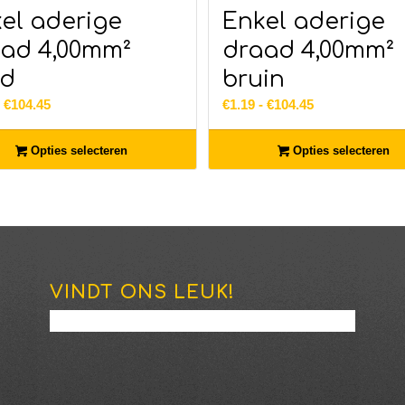
el aderige
Enkel aderige
ad 4,00mm²
draad 4,00mm²
od
bruin
Prijsklasse:
Prijsklasse:
-
€
104.45
€
1.19
-
€
104.45
€1.19
€1.19
tot
tot
Opties selecteren
Opties selecteren
€104.45
€104.45
VINDT ONS LEUK!