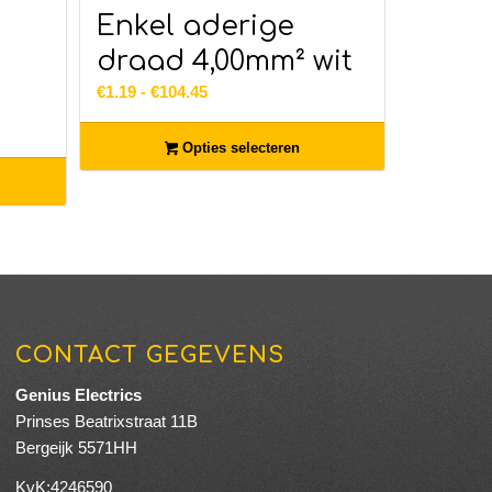
Enkel aderige
draad 4,00mm² wit
Prijsklasse:
€
1.19
-
€
104.45
€1.19
tot
Opties selecteren
€104.45
CONTACT GEGEVENS
Genius Electrics
Prinses Beatrixstraat 11B
Bergeijk 5571HH
KvK:4246590