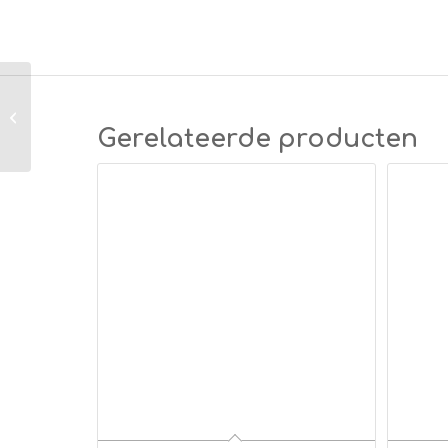
Enkel aderige draad
3,00mm² rood
Gerelateerde producten