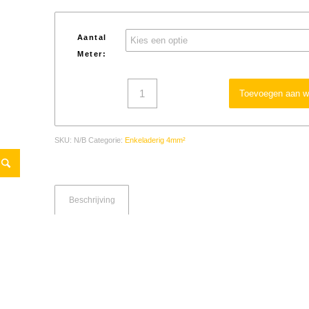
Aantal
Meter:
Toevoegen aan w
SKU:
N/B
Categorie:
Enkeladerig 4mm²
Beschrijving