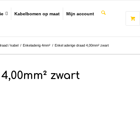
ie
Kabelbomen op maat
Mijn account
draad / kabel
/
Enkeladerig 4mm²
/
Enkel aderige draad 4,00mm² zwart
 4,00mm² zwart