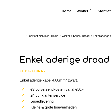
Home
Winkel
Informat
U bevindt zich hier:
Home
/
Winkel
/
Kabel / Draad
/
Enkel aderige 
Enkel aderige draad
Prijsklasse:
€
1.19
-
€
104.45
€1.19
Enkel aderige kabel 4,00mm² zwart.
tot
€104.45
✓
€3.50 verzendkosten vanaf €50.-
✓
24 uur klantenservice
✓
Spoedlevering
✓
Kleine & grote hoeveelheden