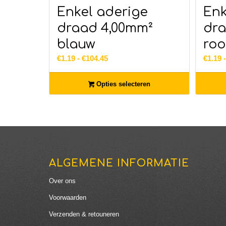
Enkel aderige
Enk
draad 4,00mm²
dra
blauw
ro
Prijsklasse:
€
1.19
-
€
104.45
€
1.19
€1.19
tot
Opties selecteren
€104.45
ALGEMENE INFORMATIE
Over ons
Voorwaarden
Verzenden & retouneren