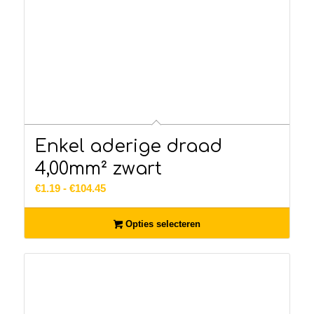
Enkel aderige draad
4,00mm² zwart
Prijsklasse:
€
1.19
-
€
104.45
€1.19
tot
Opties selecteren
€104.45