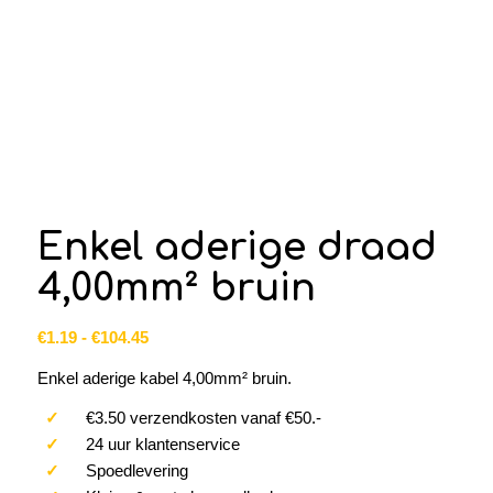
Enkel aderige draad
4,00mm² bruin
Prijsklasse:
€
1.19
-
€
104.45
€1.19
Enkel aderige kabel 4,00mm² bruin.
tot
€104.45
✓
€3.50 verzendkosten vanaf €50.-
✓
24 uur klantenservice
✓
Spoedlevering