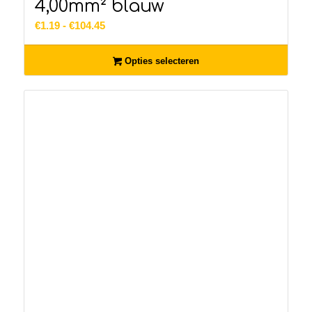
4,00mm² blauw
Prijsklasse:
€
1.19
-
€
104.45
€1.19
tot
Opties selecteren
€104.45