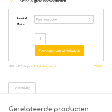
✓
Kleine & grote hoeveelheden
Aantal
Meter:
Toevoegen aan winkelwagen
Wissen
SKU:
N/B
Categorie:
Enkeladerig 4mm²
Beschrijving
Gerelateerde producten