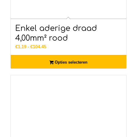
Enkel aderige draad
4,00mm² rood
Prijsklasse:
€
1.19
-
€
104.45
€1.19
tot
Opties selecteren
€104.45