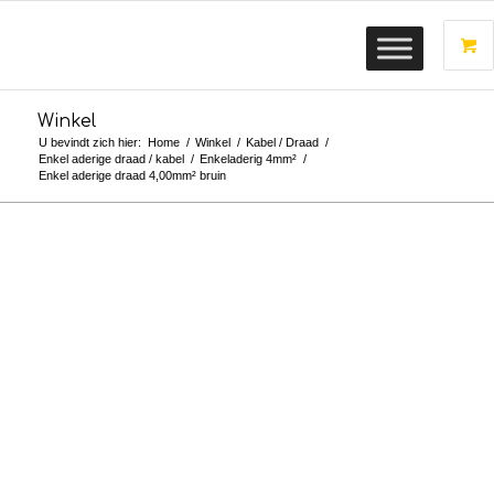
Winkel
U bevindt zich hier:
Home
/
Winkel
/
Kabel / Draad
/
Enkel aderige draad / kabel
/
Enkeladerig 4mm²
/
Enkel aderige draad 4,00mm² bruin