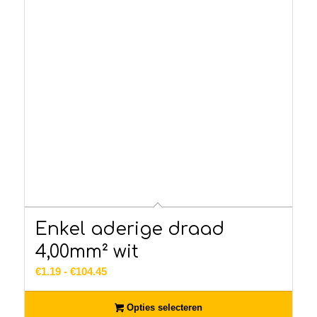
Enkel aderige draad
4,00mm² wit
Prijsklasse:
€
1.19
-
€
104.45
€1.19
tot
Opties selecteren