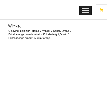
Winkel
U bevindt zich hier:
Home
/
Winkel
/
Kabel / Draad
/
Enkel aderige draad / kabel
/
Enkeladerig 1,5mm²
/
Enkel aderige draad 1,50mm² oranje