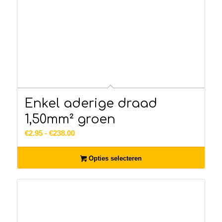
Enkel aderige draad
1,50mm² groen
Prijsklasse:
€
2.95
-
€
238.00
€2.95
tot
Opties selecteren
€238.00