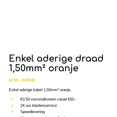
Enkel aderige draad
1,50mm² oranje
Prijsklasse:
€
2.95
-
€
238.00
€2.95
Enkel aderige kabel 1,50mm² oranje.
tot
€238.00
✓
€3.50 verzendkosten vanaf €50.-
✓
24 uur klantenservice
✓
Spoedlevering