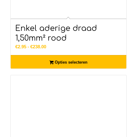
Enkel aderige draad
1,50mm² rood
Prijsklasse:
€
2.95
-
€
238.00
€2.95
tot
Opties selecteren
€238.00