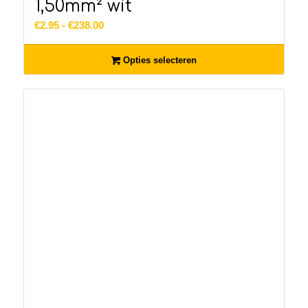
1,50mm² wit
Prijsklasse:
€
2.95
-
€
238.00
€2.95
tot
Opties selecteren
€238.00