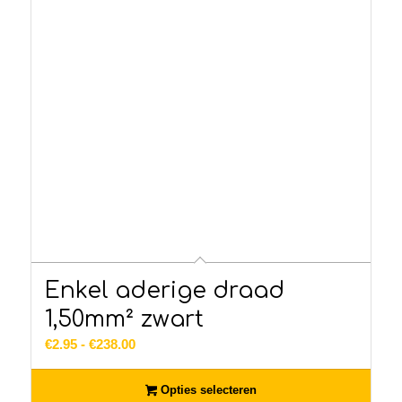
Enkel aderige draad
1,50mm² zwart
Prijsklasse:
€
2.95
-
€
238.00
€2.95
tot
Opties selecteren