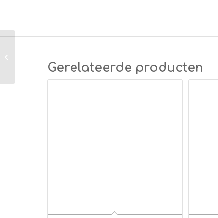
Enkel aderige draad
1,50mm² grijs
Gerelateerde producten