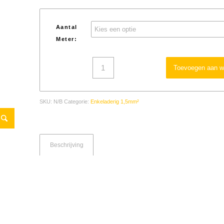
Aantal
Meter:
Toevoegen aan w
SKU:
N/B
Categorie:
Enkeladerig 1,5mm²
Beschrijving