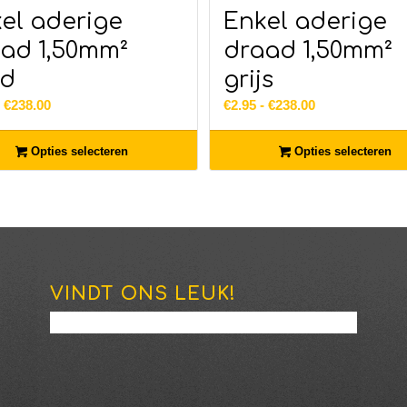
el aderige
Enkel aderige
ad 1,50mm²
draad 1,50mm²
od
grijs
Prijsklasse:
Prijsklasse:
-
€
238.00
€
2.95
-
€
238.00
€2.95
€2.95
tot
tot
Opties selecteren
Opties selecteren
€238.00
€238.00
VINDT ONS LEUK!