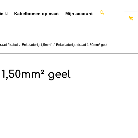
ie
Kabelbomen op maat
Mijn account
raad / kabel
/
Enkeladerig 1,5mm²
/
Enkel aderige draad 1,50mm² geel
 1,50mm² geel