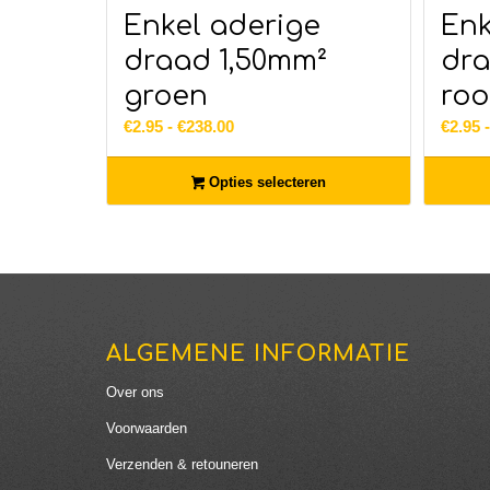
Enkel aderige
Enk
draad 1,50mm²
dra
groen
ro
Prijsklasse:
€
2.95
-
€
238.00
€
2.95
€2.95
tot
Opties selecteren
€238.00
ALGEMENE INFORMATIE
Over ons
Voorwaarden
Verzenden & retouneren