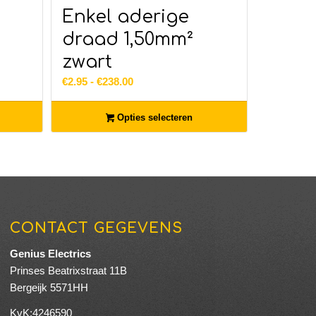
Enkel aderige
draad 1,50mm²
zwart
Prijsklasse:
€
2.95
-
€
238.00
€2.95
tot
Opties selecteren
€238.00
CONTACT GEGEVENS
Genius Electrics
Prinses Beatrixstraat 11B
Bergeijk 5571HH
KvK:4246590