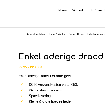
Home
Winkel
Informat
U bevindt zich hier:
Home
/
Winkel
/
Kabel / Draad
/
Enkel aderige d
Enkel aderige draad
Prijsklasse:
€
2.95
-
€
238.00
€2.95
Enkel aderige kabel 1,50mm² geel.
tot
€238.00
✓
€3.50 verzendkosten vanaf €50.-
✓
24 uur klantenservice
✓
Spoedlevering
✓
Kleine & grote hoeveelheden