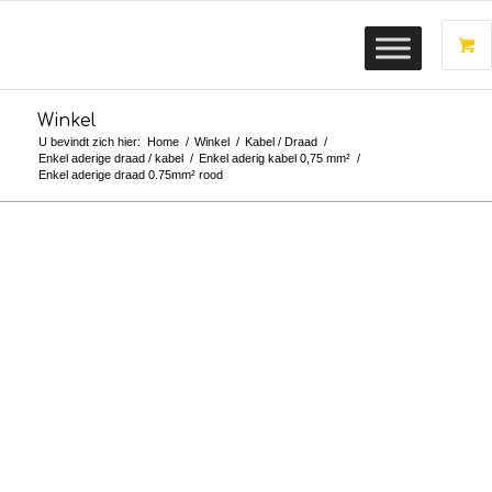
Winkel
U bevindt zich hier:
Home
/
Winkel
/
Kabel / Draad
/
Enkel aderige draad / kabel
/
Enkel aderig kabel 0,75 mm²
/
Enkel aderige draad 0.75mm² rood