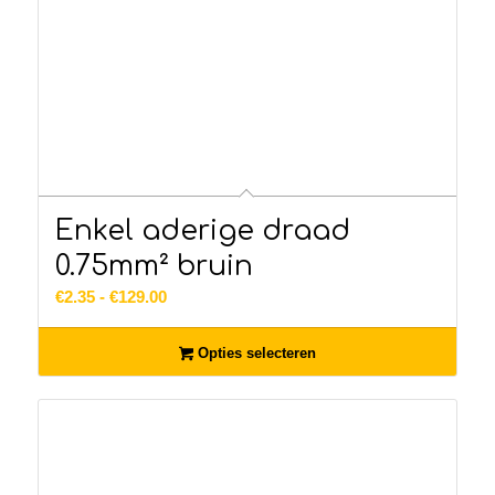
Enkel aderige draad
0.75mm² bruin
Prijsklasse:
€
2.35
-
€
129.00
€2.35
tot
Opties selecteren
€129.00