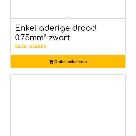
Enkel aderige draad
0.75mm² zwart
Prijsklasse:
€
2.35
-
€
129.00
€2.35
tot
Opties selecteren
€129.00