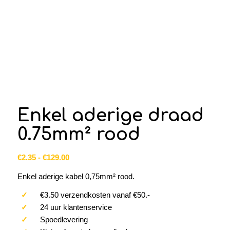
Enkel aderige draad
0.75mm² rood
Prijsklasse:
€
2.35
-
€
129.00
€2.35
Enkel aderige kabel 0,75mm² rood.
tot
€129.00
✓
€3.50 verzendkosten vanaf €50.-
✓
24 uur klantenservice
✓
Spoedlevering