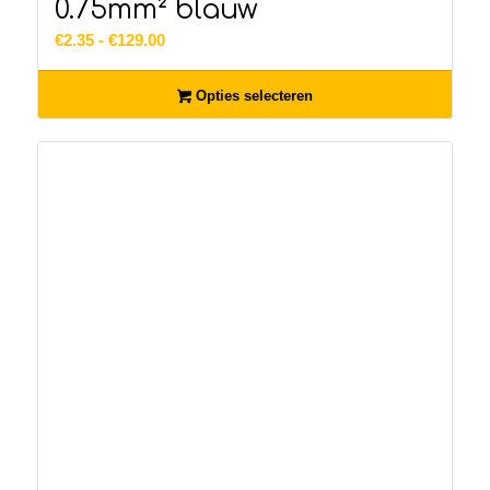
0.75mm² blauw
Prijsklasse:
€
2.35
-
€
129.00
€2.35
tot
Opties selecteren
€129.00