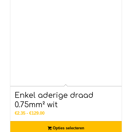
Enkel aderige draad
0.75mm² wit
Prijsklasse:
€
2.35
-
€
129.00
€2.35
tot
Opties selecteren