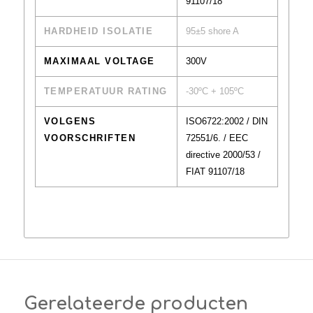
91107/18
HARDHEID ISOLATIE
95±5 shore A
MAXIMAAL VOLTAGE
300V
TEMPERATUUR RATING
-30ºC + 105ºC
VOLGENS
ISO6722:2002 / DIN
VOORSCHRIFTEN
72551/6. / EEC
directive 2000/53 /
FIAT 91107/18
Gerelateerde producten