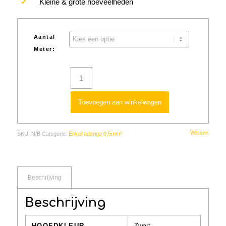
✓
Kleine & grote hoeveelheden
Aantal
Meter:
Toevoegen aan winkelwagen
Wissen
SKU:
N/B
Categorie:
Enkel aderige 0,5mm²
Beschrijving
Beschrijving
HOOFDKLEUR
Zwart