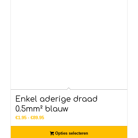
Enkel aderige draad
0.5mm² blauw
Prijsklasse:
€
1.95
-
€
89.95
€1.95
tot
Opties selecteren