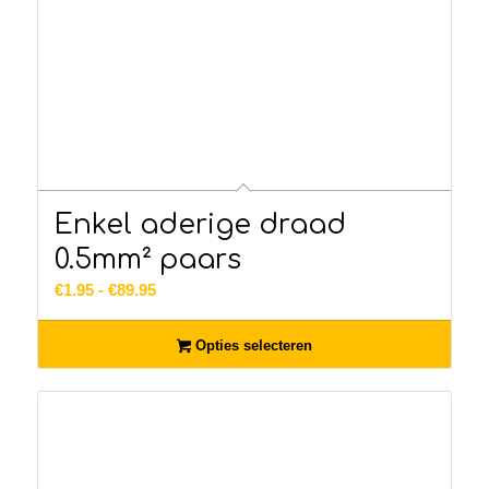
Enkel aderige draad
0.5mm² paars
Prijsklasse:
€
1.95
-
€
89.95
€1.95
tot
Opties selecteren
€89.95