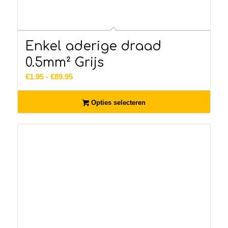
Enkel aderige draad
0.5mm² Grijs
Prijsklasse:
€
1.95
-
€
89.95
€1.95
tot
Opties selecteren
€89.95