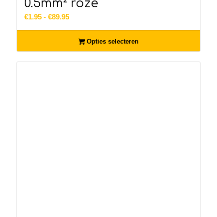
0.5mm² roze
Prijsklasse:
€
1.95
-
€
89.95
€1.95
tot
Opties selecteren
€89.95