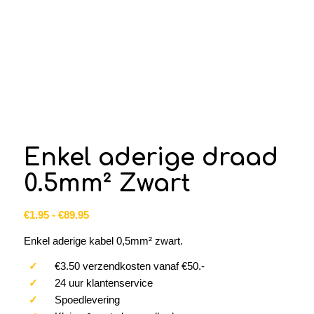
Enkel aderige draad
0.5mm² Zwart
Prijsklasse:
€
1.95
-
€
89.95
€1.95
Enkel aderige kabel 0,5mm² zwart.
tot
€89.95
✓
€3.50 verzendkosten vanaf €50.-
✓
24 uur klantenservice
✓
Spoedlevering