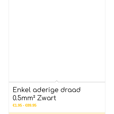
Enkel aderige draad
0.5mm² Zwart
Prijsklasse:
€
1.95
-
€
89.95
€1.95