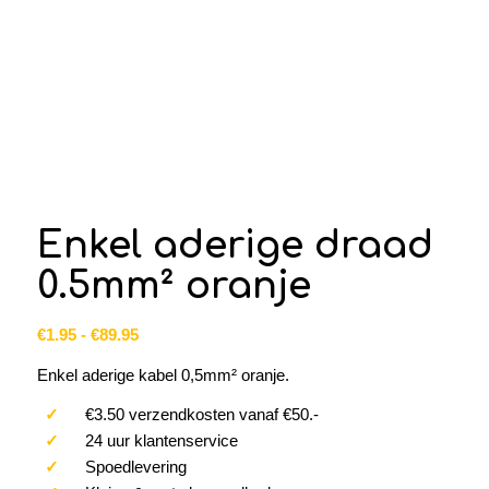
Enkel aderige draad
0.5mm² oranje
Prijsklasse:
€
1.95
-
€
89.95
€1.95
Enkel aderige kabel 0,5mm² oranje.
tot
€89.95
✓
€3.50 verzendkosten vanaf €50.-
✓
24 uur klantenservice
✓
Spoedlevering