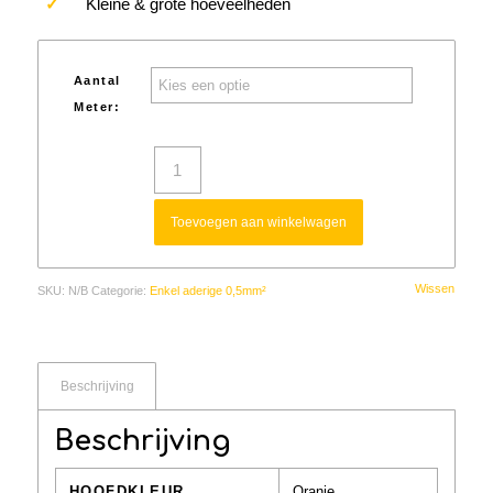
✓
Kleine & grote hoeveelheden
Aantal
Meter:
Toevoegen aan winkelwagen
Wissen
SKU:
N/B
Categorie:
Enkel aderige 0,5mm²
Beschrijving
Beschrijving
HOOFDKLEUR
Oranje