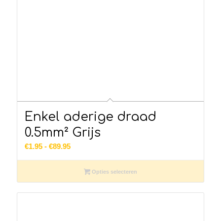
Enkel aderige draad
0.5mm² Grijs
Prijsklasse:
€
1.95
-
€
89.95
€1.95
tot
Opties selecteren
€89.95