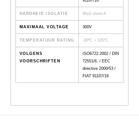
91107/18
HARDHEID ISOLATIE
95±5 shore A
MAXIMAAL VOLTAGE
300V
TEMPERATUUR RATING
-30ºC + 105ºC
VOLGENS
ISO6722:2002 / DIN
VOORSCHRIFTEN
72551/6. / EEC
directive 2000/53 /
FIAT 91107/18