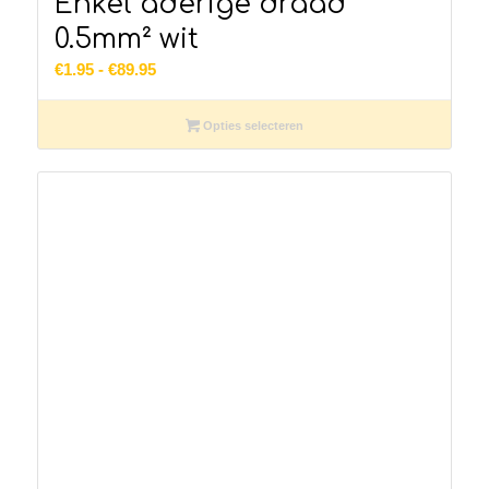
Enkel aderige draad
0.5mm² wit
Prijsklasse:
€
1.95
-
€
89.95
€1.95
tot
Opties selecteren
€89.95