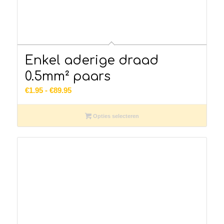
Enkel aderige draad
0.5mm² paars
Prijsklasse:
€
1.95
-
€
89.95
€1.95
tot
Opties selecteren
€89.95