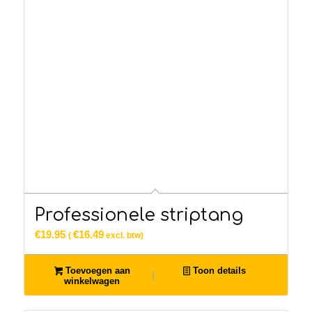
Professionele striptang
€
19.95
€
16.49
(
excl. btw)
Toevoegen aan
Toon details
winkelwagen