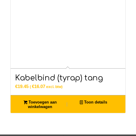
Kabelbind (tyrap) tang
€
19.45
€
16.07
(
excl. btw)
Toevoegen aan
Toon details
winkelwagen