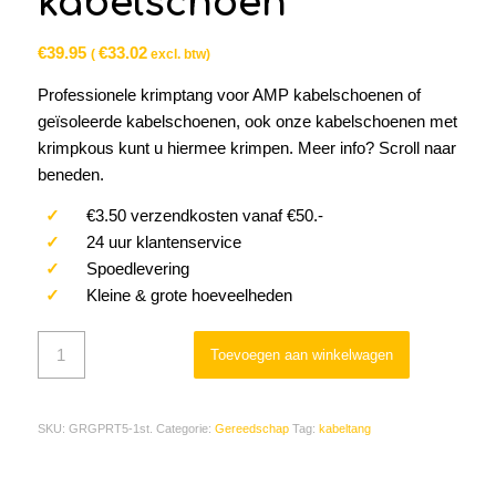
kabelschoen
€
39.95
€
33.02
(
excl. btw)
Professionele krimptang voor AMP kabelschoenen of
geïsoleerde kabelschoenen, ook onze kabelschoenen met
krimpkous kunt u hiermee krimpen. Meer info? Scroll naar
beneden.
✓
€3.50 verzendkosten vanaf €50.-
✓
24 uur klantenservice
✓
Spoedlevering
✓
Kleine & grote hoeveelheden
Toevoegen aan winkelwagen
SKU:
GRGPRT5-1st.
Categorie:
Gereedschap
Tag:
kabeltang