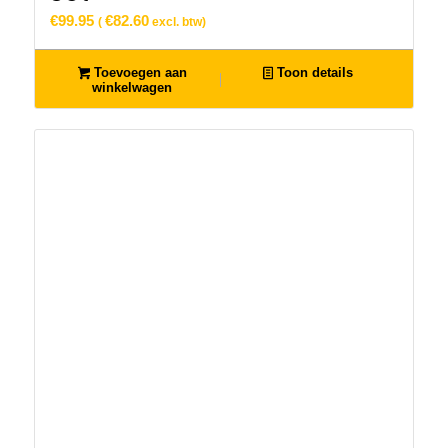
€
99.95
€
82.60
(
excl. btw)
Toevoegen aan
Toon details
winkelwagen