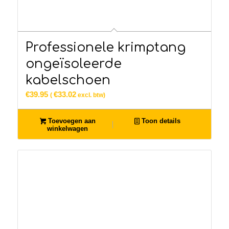
Professionele krimptang
ongeïsoleerde
kabelschoen
€
39.95
€
33.02
(
excl. btw)
Toevoegen aan
Toon details
winkelwagen