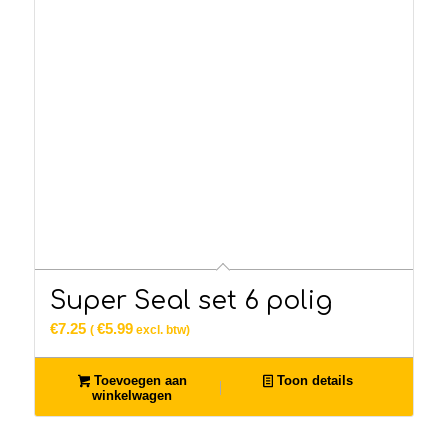
Super Seal set 6 polig
€
7.25
€
5.99
(
excl. btw)
Toevoegen aan
Toon details
winkelwagen