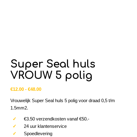
Super Seal huls
VROUW 5 polig
Prijsklasse:
€
12.00
-
€
48.00
€12.00
Vrouwelijk Super Seal huls 5 polig voor draad 0,5 t/m
tot
1.5mm2.
€48.00
✓
€3.50 verzendkosten vanaf €50.-
✓
24 uur klantenservice
✓
Spoedlevering