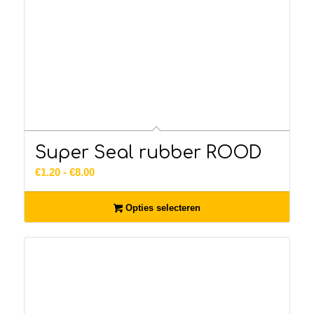
Super Seal rubber ROOD
Prijsklasse:
€
1.20
-
€
8.00
€1.20
tot
Opties selecteren
€8.00