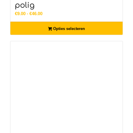
polig
Prijsklasse:
€
9.00
-
€
46.00
€9.00
tot
Opties selecteren
€46.00