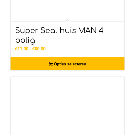
Super Seal huis MAN 4
polig
Prijsklasse:
€
11.00
-
€
60.00
€11.00
tot
Opties selecteren
€60.00