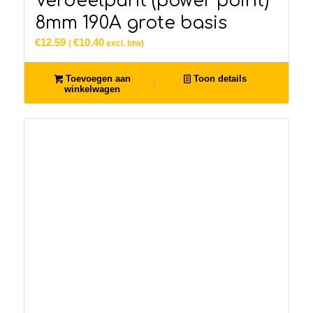
Verdeelpunt (power point)
8mm 190A grote basis
€
12.59
€
10.40
(
excl. btw)
Toevoegen aan
Toon details
winkelwagen