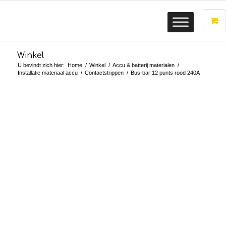
Winkel
U bevindt zich hier:
Home
/
Winkel
/
Accu & batterij materialen
/
Installatie materiaal accu
/
Contactstrippen
/
Bus-bar 12 punts rood 240A