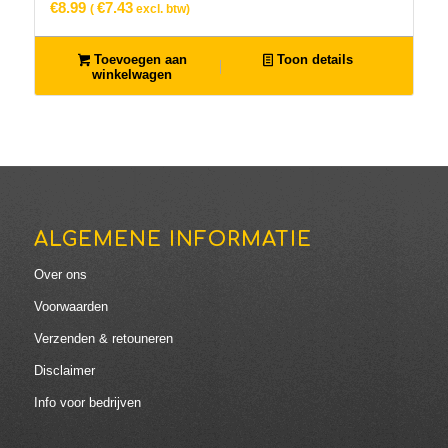
€
8.99
€
7.43
(
excl. btw)
Toevoegen aan
Toon details
winkelwagen
ALGEMENE INFORMATIE
Over ons
Voorwaarden
Verzenden & retouneren
Disclaimer
Info voor bedrijven