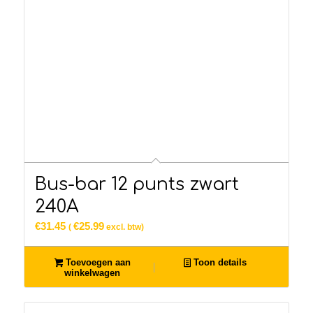
Bus-bar 12 punts zwart
240A
€
31.45
€
25.99
(
excl. btw)
Toevoegen aan
Toon details
winkelwagen