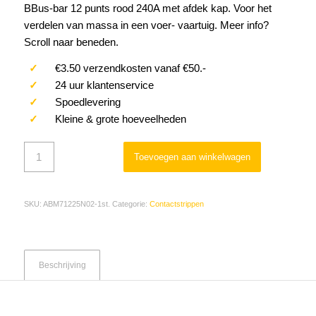
BBus-bar 12 punts rood 240A met afdek kap. Voor het
verdelen van massa in een voer- vaartuig. Meer info?
Scroll naar beneden.
✓
€3.50 verzendkosten vanaf €50.-
✓
24 uur klantenservice
✓
Spoedlevering
✓
Kleine & grote hoeveelheden
Toevoegen aan winkelwagen
SKU:
ABM71225N02-1st.
Categorie:
Contactstrippen
Beschrijving