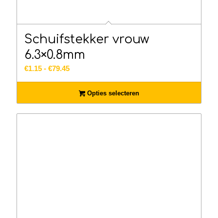
Schuifstekker vrouw
6.3×0.8mm
Prijsklasse:
€
1.15
-
€
79.45
€1.15
tot
Opties selecteren
€79.45