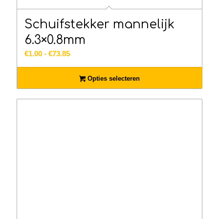
Schuifstekker mannelijk
6.3×0.8mm
Prijsklasse:
€
1.00
-
€
73.85
€1.00
tot
Opties selecteren
€73.85