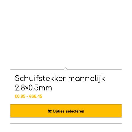
Schuifstekker mannelijk
2.8×0.5mm
Prijsklasse:
€
0.95
-
€
66.45
€0.95
tot
Opties selecteren
€66.45