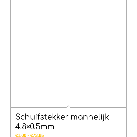
Schuifstekker mannelijk
4.8×0.5mm
Prijsklasse:
€
1.00
-
€
73.85