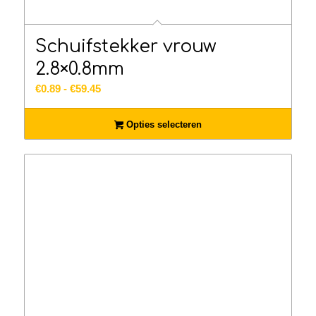
Schuifstekker vrouw
2.8×0.8mm
Prijsklasse:
€
0.89
-
€
59.45
€0.89
tot
Opties selecteren
€59.45