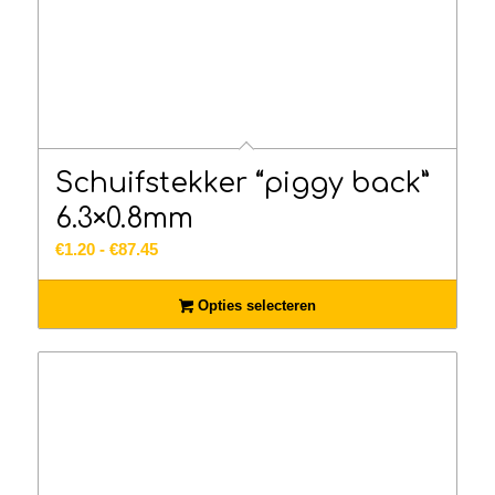
Schuifstekker “piggy back”
6.3×0.8mm
Prijsklasse:
€
1.20
-
€
87.45
€1.20
tot
Opties selecteren
€87.45