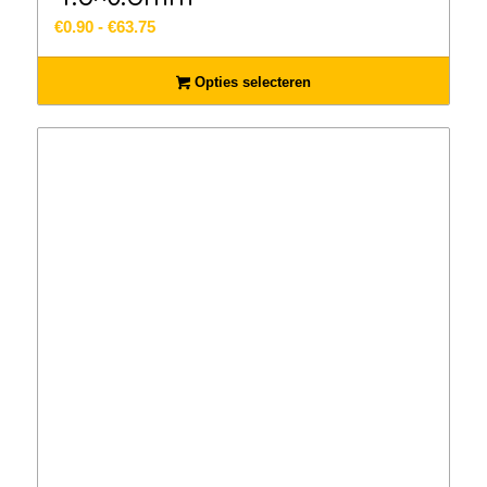
Prijsklasse:
€
0.90
-
€
63.75
€0.90
tot
Opties selecteren
€63.75