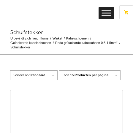
Schuifstekker
U bevindt zich hier:
Home
/
Winkel
/
Kabelschoenen
/
Geïsoleerde kabelschoenen
/
Rode geïsoleerde kabelschoen 0.5-1.5mm²
/
Schuifstekker
Sorteer op
Standaard
Toon
15 Producten per pagina