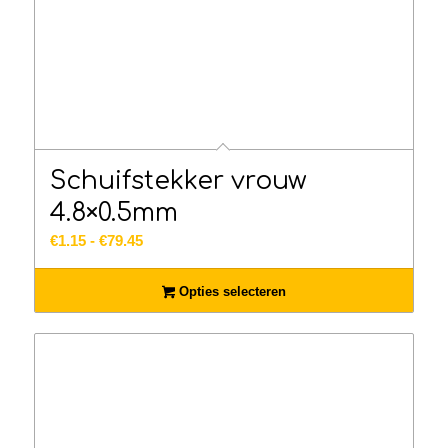
Schuifstekker vrouw
4.8×0.5mm
Prijsklasse:
€
1.15
-
€
79.45
€1.15
tot
Opties selecteren
€79.45