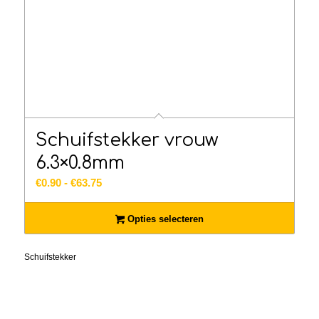
Schuifstekker vrouw
6.3×0.8mm
Prijsklasse:
€
0.90
-
€
63.75
€0.90
tot
Opties selecteren
€63.75
Schuifstekker