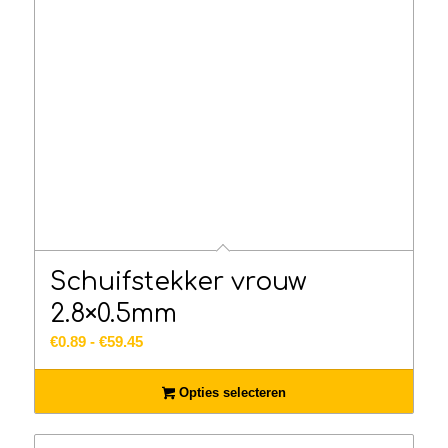
Schuifstekker vrouw
2.8×0.5mm
Prijsklasse:
€
0.89
-
€
59.45
€0.89
tot
Opties selecteren
€59.45