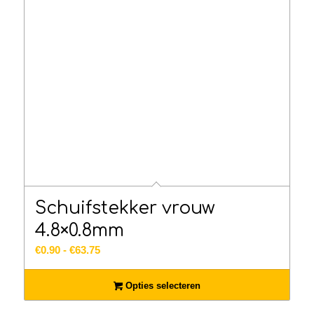
Schuifstekker vrouw
4.8×0.8mm
Prijsklasse:
€
0.90
-
€
63.75
€0.90
tot
Opties selecteren
€63.75