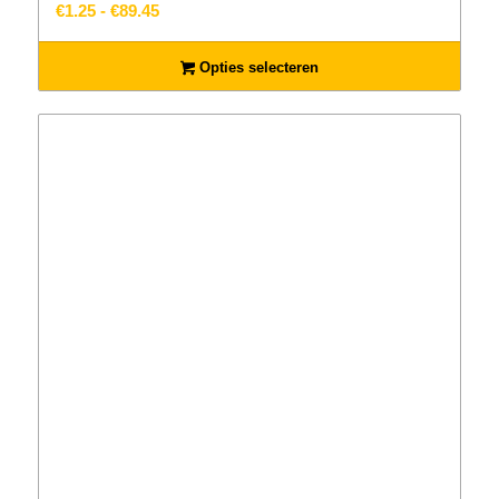
Prijsklasse:
€
1.25
-
€
89.45
€1.25
tot
Opties selecteren
€89.45