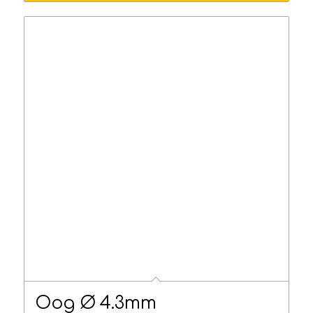
€79.95
Oog Ø 4.3mm