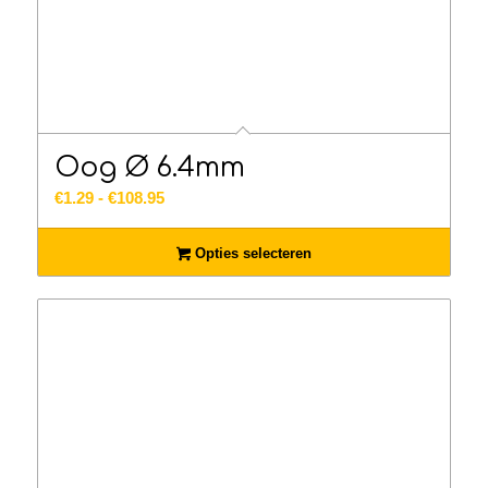
Oog Ø 6.4mm
Prijsklasse:
€
1.29
-
€
108.95
€1.29
tot
Opties selecteren
€108.95