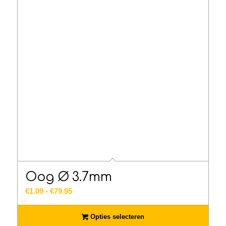
Oog Ø 3.7mm
Prijsklasse:
€
1.09
-
€
79.95
€1.09
tot
Opties selecteren