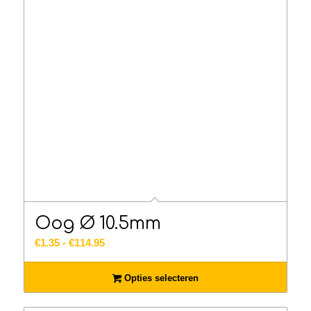
Oog Ø 10.5mm
Prijsklasse:
€
1.35
-
€
114.95
€1.35
tot
Opties selecteren
€114.95