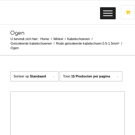
Ogen
U bevindt zich hier:
Home
/
Winkel
/
Kabelschoenen
/
Geïsoleerde kabelschoenen
/
Rode geïsoleerde kabelschoen 0.5-1.5mm²
/
Ogen
Sorteer op
Standaard
Toon
15 Producten per pagina