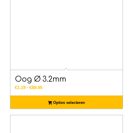
Oog Ø 3.2mm
Prijsklasse:
€
1.19
-
€
89.95
€1.19
tot
Opties selecteren
€89.95