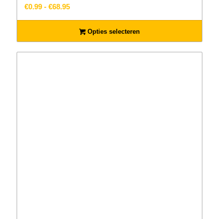
Prijsklasse:
€
0.99
-
€
68.95
€0.99
tot
Opties selecteren
€68.95