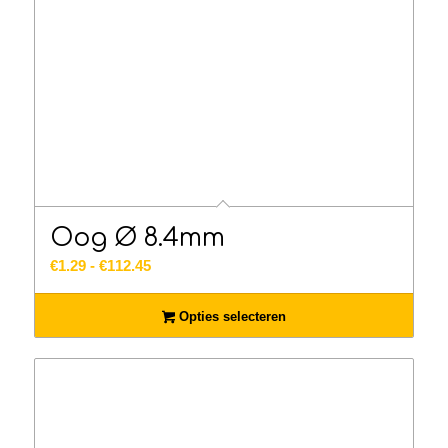
Oog Ø 8.4mm
Prijsklasse:
€
1.29
-
€
112.45
€1.29
tot
Opties selecteren
€112.45