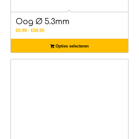
Oog Ø 5.3mm
Prijsklasse:
€
0.99
-
€
68.95
€0.99
tot
Opties selecteren
€68.95