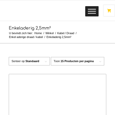
Enkeladerig 2,5mm²
U bevindt zich hier:
Home
/
Winkel
/
Kabel / Draad
/
Enkel aderige draad / kabel
/
Enkeladerig 2,5mm²
Sorteer op
Standaard
Toon
15 Producten per pagina