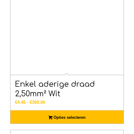
Enkel aderige draad
2,50mm² Wit
Prijsklasse:
€
4.45
-
€
369.00
€4.45
tot
Opties selecteren
€369.00