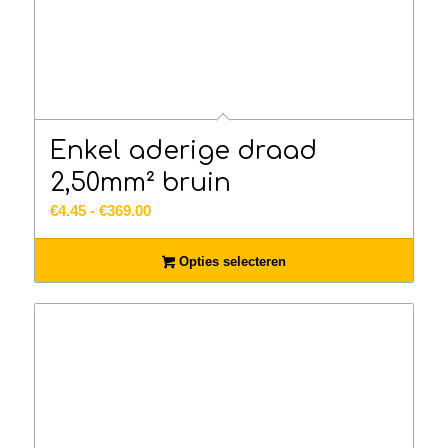
Enkel aderige draad
2,50mm² bruin
Prijsklasse:
€
4.45
-
€
369.00
€4.45
tot
Opties selecteren
€369.00