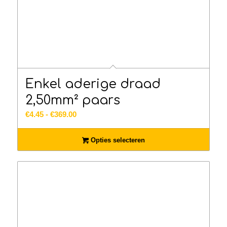
Enkel aderige draad
2,50mm² paars
Prijsklasse:
€
4.45
-
€
369.00
€4.45
tot
Opties selecteren
€369.00