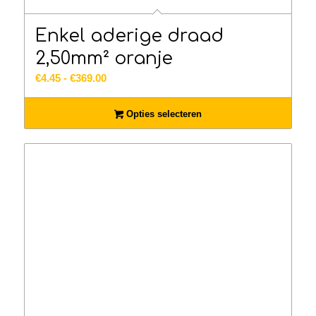
Enkel aderige draad
2,50mm² oranje
Prijsklasse:
€
4.45
-
€
369.00
€4.45
tot
Opties selecteren
€369.00