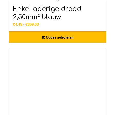
Enkel aderige draad
2,50mm² blauw
Prijsklasse:
€
4.45
-
€
369.00
€4.45
tot
Opties selecteren
€369.00