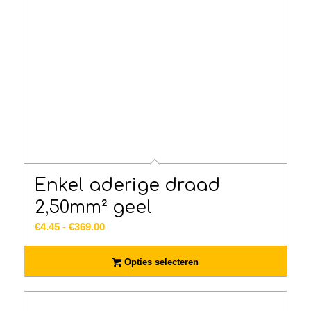
Enkel aderige draad
2,50mm² geel
Prijsklasse:
€
4.45
-
€
369.00
€4.45
tot
Opties selecteren
€369.00