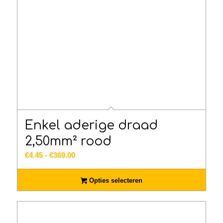
Enkel aderige draad
2,50mm² rood
Prijsklasse:
€
4.45
-
€
369.00
€4.45
tot
Opties selecteren
€369.00