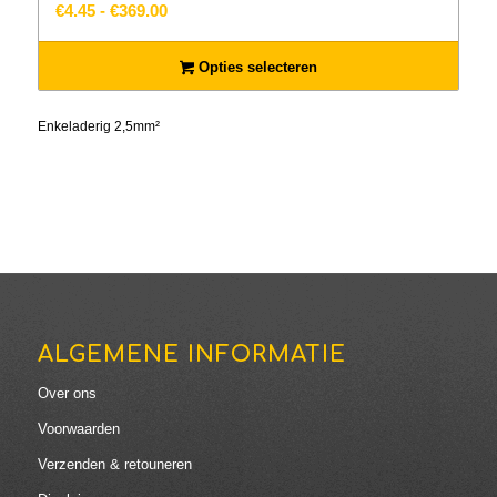
Prijsklasse:
€
4.45
-
€
369.00
€4.45
tot
Opties selecteren
€369.00
Enkeladerig 2,5mm²
ALGEMENE INFORMATIE
Over ons
Voorwaarden
Verzenden & retouneren