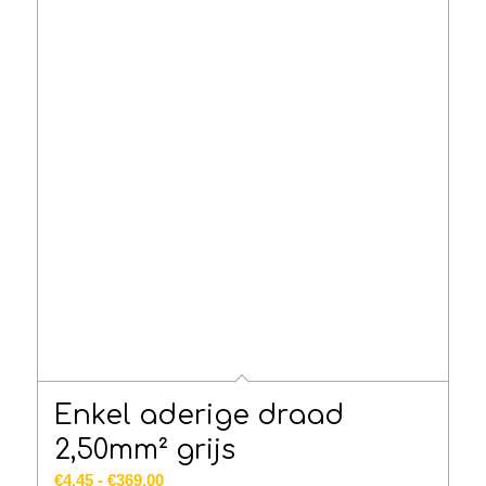
Enkel aderige draad
2,50mm² grijs
Prijsklasse:
€
4.45
-
€
369.00